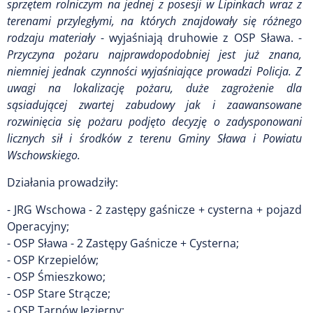
sprzętem rolniczym na jednej z posesji w Lipinkach wraz z
terenami przyległymi, na których znajdowały się różnego
rodzaju materiały
- wyjaśniają druhowie z OSP Sława. -
Przyczyna pożaru najprawdopodobniej jest już znana,
niemniej jednak czynności wyjaśniające prowadzi Policja. Z
uwagi na lokalizację pożaru, duże zagrożenie dla
sąsiadującej zwartej zabudowy jak i zaawansowane
rozwinięcia się pożaru podjęto decyzję o zadysponowani
licznych sił i środków z terenu Gminy Sława i Powiatu
Wschowskiego.
Działania prowadziły:
- JRG Wschowa - 2 zastępy gaśnicze + cysterna + pojazd
Operacyjny;
- OSP Sława - 2 Zastępy Gaśnicze + Cysterna;
- OSP Krzepielów;
- OSP Śmieszkowo;
- OSP Stare Strącze;
- OSP Tarnów Jezierny;