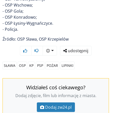
- OSP Wschowa;
- OSP Gola;
- OSP Konradowo;
- OSP Łysiny-Wygnańczyce.
- Policja.
Źródło: OSP Sława, OSP Krzepielów
😊
udostępnij
SŁAWA
OSP
KP
PSP
POŻAR
LIPINKI
Widziałeś coś ciekawego?
Dodaj zdjęcie, film lub informację z miasta.
Dodaj zw24.pl