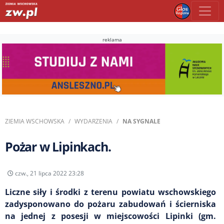
reklama
ZIEMIA WSCHOWSKA
WYDARZENIA
NA SYGNALE
Pożar w Lipinkach.
czw., 21 lipca 2022 23:28
Liczne siły i środki z terenu powiatu wschowskiego
zadysponowano do pożaru zabudowań i ścierniska
na jednej z posesji w miejscowości Lipinki (gm.