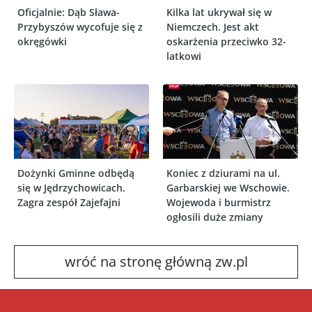
Oficjalnie: Dąb Sława-
Kilka lat ukrywał się w
Przybyszów wycofuje się z
Niemczech. Jest akt
okręgówki
oskarżenia przeciwko 32-
latkowi
Dożynki Gminne odbędą
Koniec z dziurami na ul.
się w Jędrzychowicach.
Garbarskiej we Wschowie.
Zagra zespół Zajefajni
Wojewoda i burmistrz
ogłosili duże zmiany
wróć na stronę główną zw.pl