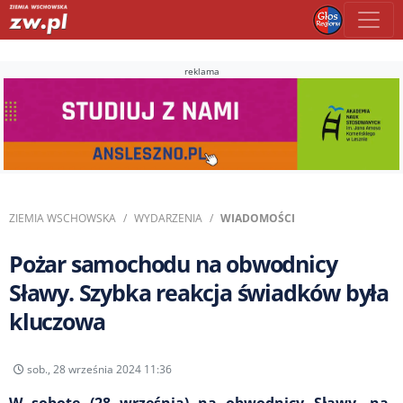
reklama
ZIEMIA WSCHOWSKA
WYDARZENIA
WIADOMOŚCI
Pożar samochodu na obwodnicy
Sławy. Szybka reakcja świadków była
kluczowa
sob., 28 września 2024 11:36
W sobotę (28 września) na obwodnicy Sławy, na