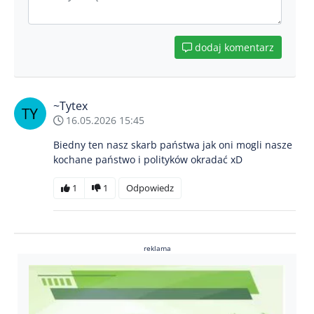
dodaj komentarz
~Tytex
16.05.2026 15:45
Biedny ten nasz skarb państwa jak oni mogli nasze
kochane państwo i polityków okradać xD
1
1
Odpowiedz
reklama