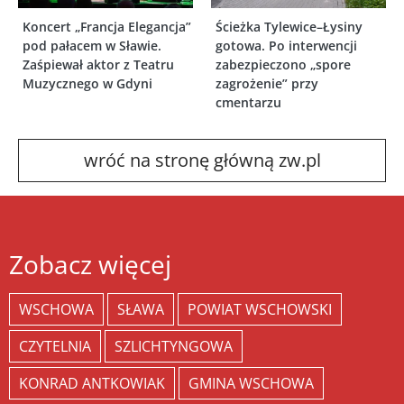
Koncert „Francja Elegancja”
Ścieżka Tylewice–Łysiny
pod pałacem w Sławie.
gotowa. Po interwencji
Zaśpiewał aktor z Teatru
zabezpieczono „spore
Muzycznego w Gdyni
zagrożenie” przy
cmentarzu
wróć na stronę główną zw.pl
Zobacz więcej
WSCHOWA
SŁAWA
POWIAT WSCHOWSKI
CZYTELNIA
SZLICHTYNGOWA
KONRAD ANTKOWIAK
GMINA WSCHOWA