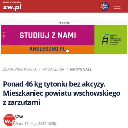
reklama
ZIEMIA WSCHOWSKA
WYDARZENIA
NA SYGNALE
Ponad 46 kg tytoniu bez akcyzy.
Mieszkaniec powiatu wschowskiego
z zarzutami
SZW
pt., 15 maja 2026 10:58