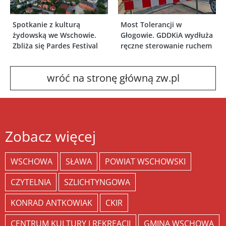
Spotkanie z kulturą
Most Tolerancji w
żydowską we Wschowie.
Głogowie. GDDKiA wydłuża
Zbliża się Pardes Festival
ręczne sterowanie ruchem
wróć na stronę główną zw.pl
Zobacz więcej
WSCHOWA
SŁAWA
POWIAT WSCHOWSKI
CZYTELNIA
SZLICHTYNGOWA
KONRAD ANTKOWIAK
CKIR
CENTRUM KULTURY I REKREACJI
GMINA WSCHOWA