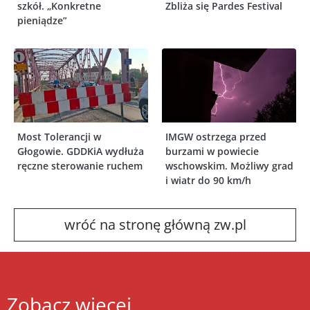
szkół. „Konkretne
Zbliża się Pardes Festival
pieniądze”
Most Tolerancji w
IMGW ostrzega przed
Głogowie. GDDKiA wydłuża
burzami w powiecie
ręczne sterowanie ruchem
wschowskim. Możliwy grad
i wiatr do 90 km/h
wróć na stronę główną zw.pl
Zobacz więcej