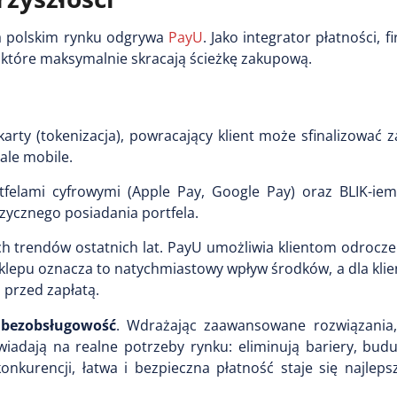
na polskim rynku odgrywa
PayU
. Jako integrator płatności, f
, które maksymalnie skracają ścieżkę zakupową.
karty (tokenizacja), powracający klient może sfinalizować
ale mobile.
tfelami cyfrowymi (Apple Pay, Google Pay) oraz BLIK-iem
izycznego posiadania portfela.
zych trendów ostatnich lat. PayU umożliwia klientom odrocze
klepu oznacza to natychmiastowy wpływ środków, a dla klie
przed zapłatą.
 bezobsługowość
. Wdrażając zaawansowane rozwiązania, 
iadają na realne potrzeby rynku: eliminują bariery, budu
onkurencji, łatwa i bezpieczna płatność staje się najlep