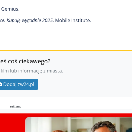
: Gemius.
e. Kupuję wygodnie 2025
. Mobile Institute.
łeś coś ciekawego?
 film lub informację z miasta.
Dodaj zw24.pl
reklama