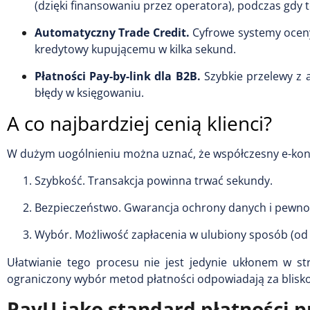
(dzięki finansowaniu przez operatora), podczas gdy 
Automatyczny Trade Credit.
Cyfrowe systemy oceny 
kredytowy kupującemu w kilka sekund.
Płatności Pay-by-link dla B2B.
Szybkie przelewy z 
błędy w księgowaniu.
A co najbardziej cenią klienci?
W dużym uogólnieniu można uznać, że współczesny e-kons
Szybkość. Transakcja powinna trwać sekundy.
Bezpieczeństwo. Gwarancja ochrony danych i pewność,
Wybór. Możliwość zapłacenia w ulubiony sposób (od k
Ułatwianie tego procesu nie jest jedynie ukłonem w st
ograniczony wybór metod płatności odpowiadają za blisko
PayU jako standard płatności p