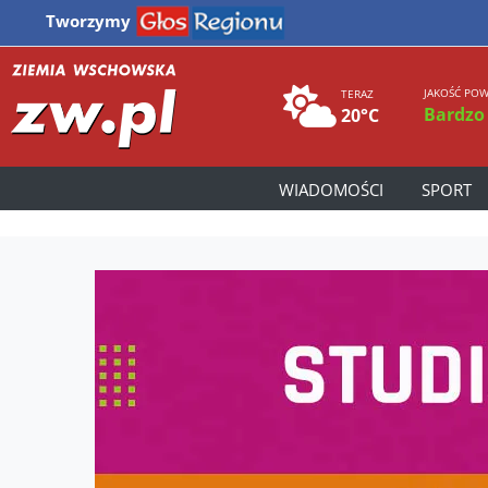
Tworzymy
JAKOŚĆ POW
TERAZ
Bardzo
20°C
WIADOMOŚCI
SPORT