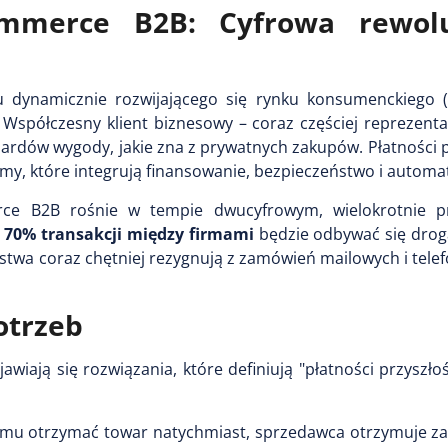
commerce B2B: Cyfrowa rewol
 dynamicznie rozwijającego się rynku konsumenckiego (
 Współczesny klient biznesowy – coraz częściej reprezent
dardów wygody, jakie zna z prywatnych zakupów. Płatności p
temy, które integrują finansowanie, bezpieczeństwo i automa
ce B2B rośnie w tempie dwucyfrowym, wielokrotnie pr
d
70% transakcji między firmami
będzie odbywać się drog
stwa coraz chętniej rezygnują z zamówień mailowych i tele
otrzeb
wiają się rozwiązania, które definiują "płatności przyszło
mu otrzymać towar natychmiast, sprzedawca otrzymuje zap