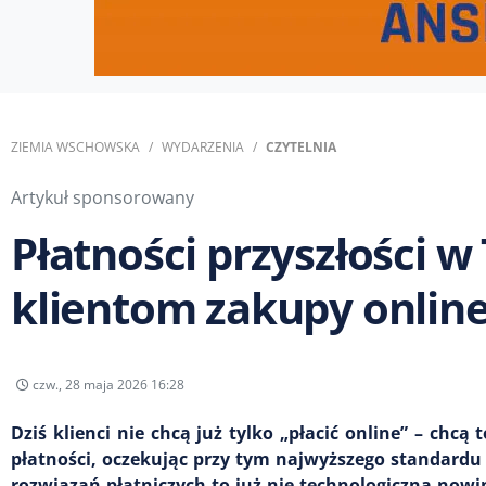
ZIEMIA WSCHOWSKA
WYDARZENIA
CZYTELNIA
Artykuł sponsorowany
Płatności przyszłości w
klientom zakupy onlin
czw., 28 maja 2026 16:28
Dziś klienci nie chcą już tylko „płacić online” – chc
płatności, oczekując przy tym najwyższego standardu
rozwiązań płatniczych to już nie technologiczna nowin