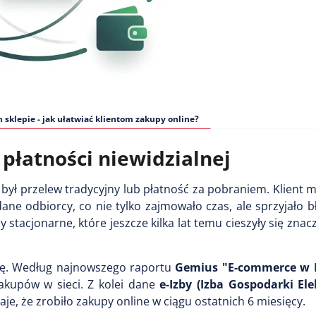
 sklepie - jak ułatwiać klientom zakupy online?
płatności niewidzialnej
ł przelew tradycyjny lub płatność za pobraniem. Klient m
ne odbiorcy, co nie tylko zajmowało czas, ale sprzyjało 
 stacjonarne, które jeszcze kilka lat temu cieszyły się znac
ozę. Według najnowszego raportu
Gemius "E-commerce w P
akupów w sieci. Z kolei dane
e-Izby (Izba Gospodarki Ele
je, że zrobiło zakupy online w ciągu ostatnich 6 miesięcy.