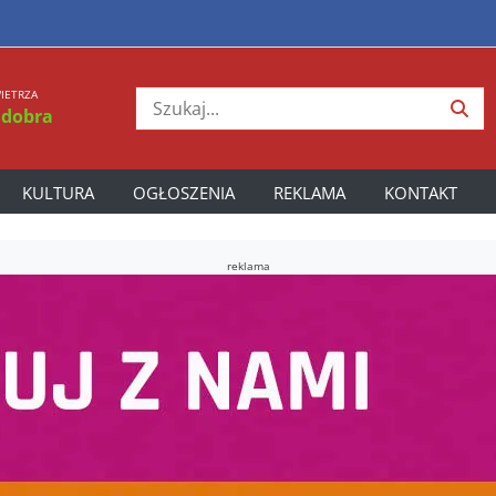
IETRZA
 dobra
KULTURA
OGŁOSZENIA
REKLAMA
KONTAKT
reklama