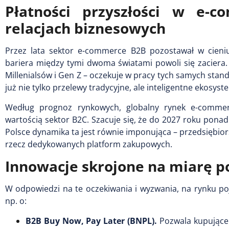
Płatności przyszłości w e-
relacjach biznesowych
Przez lata sektor e-commerce B2B pozostawał w cieniu
bariera między tymi dwoma światami powoli się zaciera.
Millenialsów i Gen Z – oczekuje w pracy tych samych stan
już nie tylko przelewy tradycyjne, ale inteligentne ekosys
Według prognoz rynkowych, globalny rynek e-commer
wartością sektor B2C. Szacuje się, że do 2027 roku pona
Polsce dynamika ta jest równie imponująca – przedsiębior
rzecz dedykowanych platform zakupowych.
Innowacje skrojone na miarę p
W odpowiedzi na te oczekiwania i wyzwania, na rynku poja
np. o:
B2B Buy Now, Pay Later (BNPL).
Pozwala kupujące