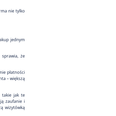
irma nie tylko
 zakup jednym
 sprawia, że
nie płatności
nta – większą
takie jak te
ją zaufanie i
szą wizytówką