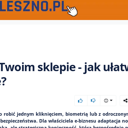
 Twoim sklepie - jak ułat
e?
😊
ą to robić jednym kliknięciem, biometrią lub z odroczo
 bezpieczeństwa. Dla właściciela e-biznesu adaptacja 
ka, ale strategiczna konieczność, która bezpośrednio p