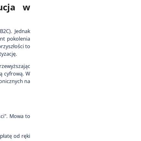
ucja w
B2C). Jednak
ant pokolenia
rzyszłości to
tyzację.
zewyższając
ą cyfrową. W
fonicznych na
ści". Mowa to
łatę od ręki