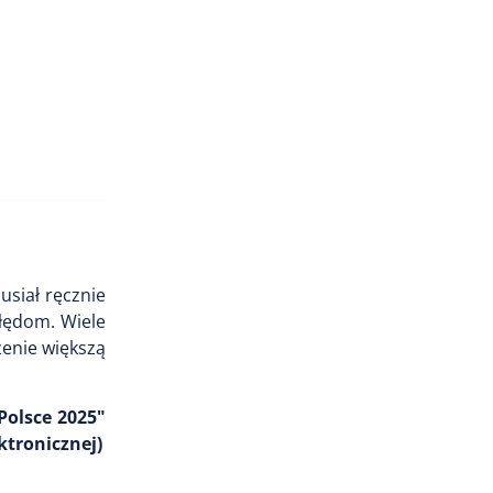
usiał ręcznie
błędom. Wiele
zenie większą
olsce 2025"
ktronicznej)