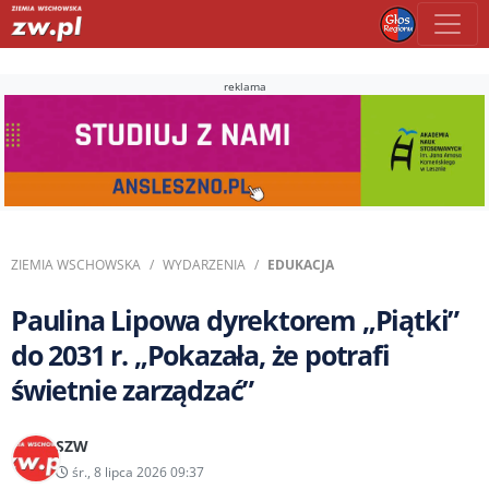
reklama
ZIEMIA WSCHOWSKA
WYDARZENIA
EDUKACJA
Paulina Lipowa dyrektorem „Piątki”
do 2031 r. „Pokazała, że potrafi
świetnie zarządzać”
SZW
śr., 8 lipca 2026 09:37