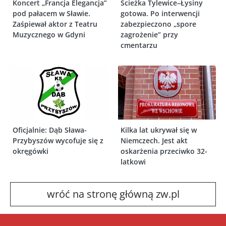
Koncert „Francja Elegancja”
Ścieżka Tylewice–Łysiny
pod pałacem w Sławie.
gotowa. Po interwencji
Zaśpiewał aktor z Teatru
zabezpieczono „spore
Muzycznego w Gdyni
zagrożenie” przy
cmentarzu
Oficjalnie: Dąb Sława-
Kilka lat ukrywał się w
Przybyszów wycofuje się z
Niemczech. Jest akt
okręgówki
oskarżenia przeciwko 32-
latkowi
wróć na stronę główną zw.pl