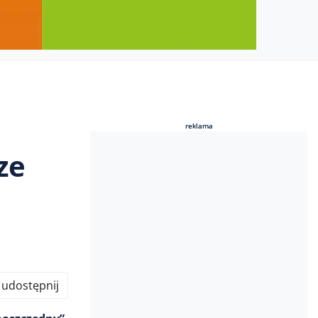
reklama
reklama
ze
udostępnij