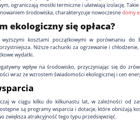
, ograniczają mostki termiczne i ułatwiają izolację. Takie
oszanowaniem środowiska, charakteryzuje nowoczesne
domy e
om ekologiczny się opłaca?
 z wyższymi kosztami początkowymi w porównaniu do 
rzystniejsza. Niższe rachunki za ogrzewanie i chłodzenie,
tkowe wydatki.
egatywny wpływ na środowisko, przyczyniając się do zr
tości wraz ze wzrostem świadomości ekologicznej i cen energ
wsparcia
zaj w ciągu kilku do kilkunastu lat, w zależności od z
ostępne są programy wsparcia i dotacje, które obniżają k
owo zwiększa atrakcyjność tego typu przedsięwzięć.