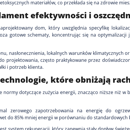
ietoksycznych materiałów, co przekłada się na zdrowie mie
ament efektywności i oszczędn
rojektowany dom, który uwzględnia specyfikę lokalizacj
oza gotowe schematy, koncentrując się na optymalizacji j
enu, nasłonecznienia, lokalnych warunków klimatycznych o
e do projektowania, często praktykowane przez doświadczo
ki i potrzeb klienta.
echnologie, które obniżają rac
 normy dotyczące zużycia energii, znacząco niższe niż w 
mal zerowego zapotrzebowania na energię do ogrzewa
t do 85% mniej energii w porównaniu do standardowych
t system rekuperacji, który zapewnia stały dopływ świeże