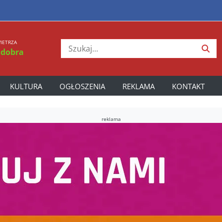
IETRZA
 dobra
KULTURA
OGŁOSZENIA
REKLAMA
KONTAKT
reklama