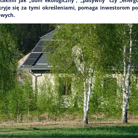
akimi jak „dom ekologiczny”, „pasywny” czy „energo
 kryje się za tymi określeniami, pomaga inwestorom p
owych.