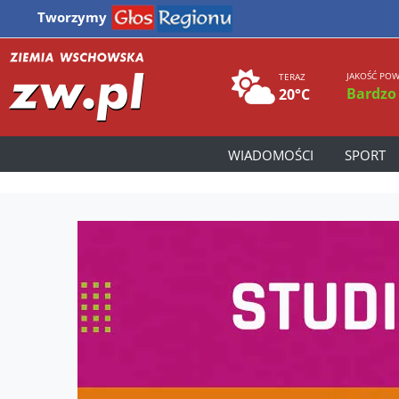
Tworzymy
JAKOŚĆ POW
TERAZ
Bardzo
20°C
WIADOMOŚCI
SPORT