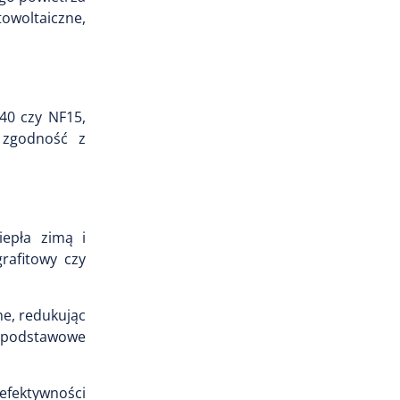
towoltaiczne,
F40 czy NF15,
a zgodność z
iepła zimą i
rafitowy czy
ne, redukując
o podstawowe
fektywności