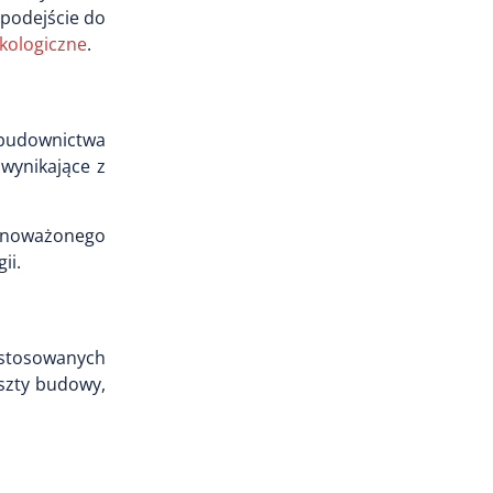
 podejście do
kologiczne
.
budownictwa
 wynikające z
ównoważonego
ii.
astosowanych
oszty budowy,