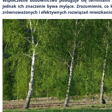
Współczesne budownictwo posługuje się terminami t
jednak ich znaczenie bywa mylące. Zrozumienie, co
zrównoważonych i efektywnych rozwiązań mieszkani