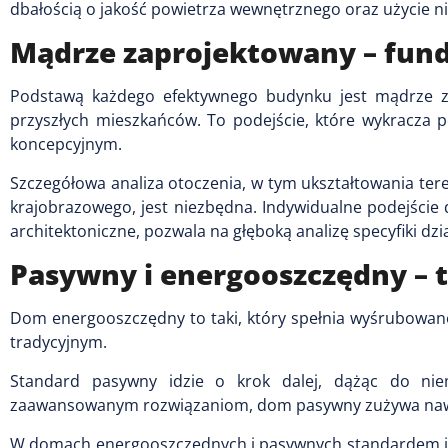
dbałością o jakość powietrza wewnętrznego oraz użycie n
Mądrze zaprojektowany – fund
Podstawą każdego efektywnego budynku jest mądrze zap
przyszłych mieszkańców. To podejście, które wykracza p
koncepcyjnym.
Szczegółowa analiza otoczenia, w tym ukształtowania ter
krajobrazowego, jest niezbędna. Indywidualne podejści
architektoniczne, pozwala na głęboką analizę specyfiki dział
Pasywny i energooszczędny – t
Dom energooszczędny to taki, który spełnia wyśrubowane
tradycyjnym.
Standard pasywny idzie o krok dalej, dążąc do nie
zaawansowanym rozwiązaniom, dom pasywny zużywa nawe
W domach energooszczędnych i pasywnych standardem jes