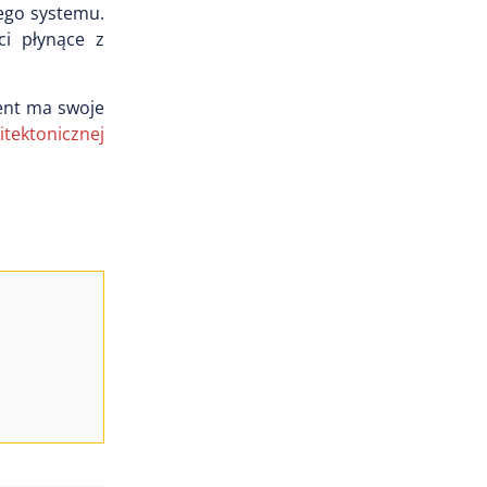
ego systemu.
ci płynące z
ent ma swoje
itektonicznej