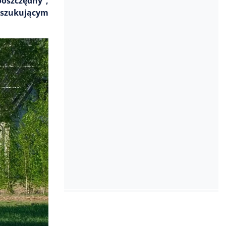
oszczędny”,
oszukującym