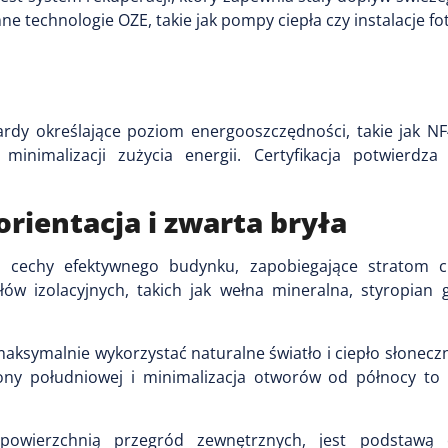
ne technologie OZE, takie jak pompy ciepła czy instalacje fo
dardy określające poziom energooszczędności, takie jak N
inimalizacji zużycia energii. Certyfikacja potwierdz
orientacja i zwarta bryła
e cechy efektywnego budynku, zapobiegające stratom c
w izolacyjnych, takich jak wełna mineralna, styropian g
ksymalnie wykorzystać naturalne światło i ciepło słonecz
rony południowej i minimalizacja otworów od północy t
powierzchnią przegród zewnętrznych, jest podstawą e