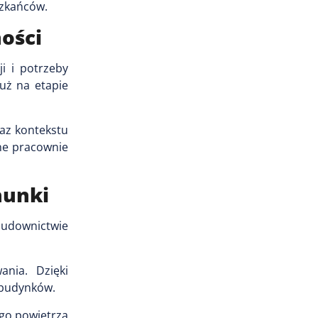
szkańców.
ości
i i potrzeby
uż na etapie
raz kontekstu
ne pracownie
hunki
budownictwie
nia. Dzięki
 budynków.
go powietrza