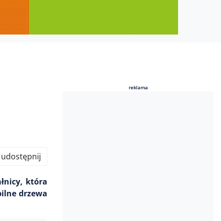
reklama
reklama
udostępnij
łnicy, która
bilne drzewa