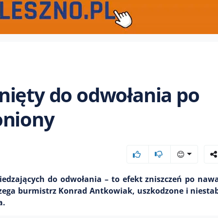
nięty do odwołania po
oniony
😊
dzających do odwołania – to efekt zniszczeń po nawa
rzega burmistrz Konrad Antkowiak, uszkodzone i niesta
a.