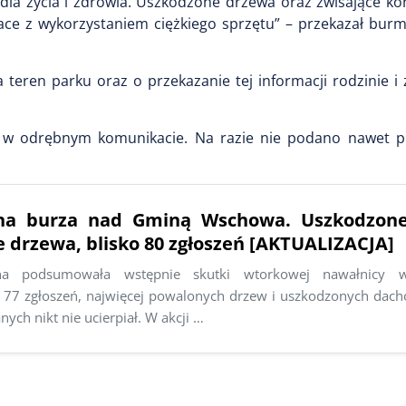
dla życia i zdrowia. Uszkodzone drzewa oraz zwisające k
race z wykorzystaniem ciężkiego sprzętu” – przekazał bur
teren parku oraz o przekazanie tej informacji rodzinie i
w odrębnym komunikacie. Na razie nie podano nawet p
na burza nad Gminą Wschowa. Uszkodzone
 drzewa, blisko 80 zgłoszeń [AKTUALIZACJA]
rna podsumowała wstępnie skutki wtorkowej nawałnicy 
77 zgłoszeń, najwięcej powalonych drzew i uszkodzonych dac
ych nikt nie ucierpiał. W akcji …