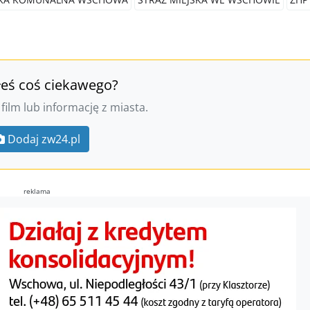
łeś coś ciekawego?
 film lub informację z miasta.
Dodaj zw24.pl
reklama