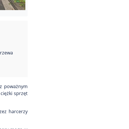
drzewa
raz poważnym
ciężki sprzęt
zez harcerzy