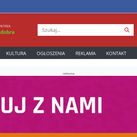
IETRZA
 dobra
KULTURA
OGŁOSZENIA
REKLAMA
KONTAKT
reklama