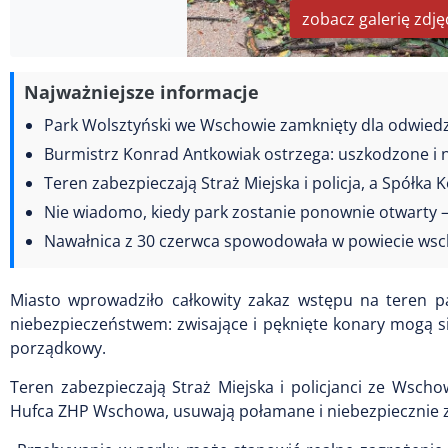
zobacz galerię zdję
Najważniejsze informacje
Park Wolsztyński we Wschowie zamknięty dla odwied
Burmistrz Konrad Antkowiak ostrzega: uszkodzone i ni
Teren zabezpieczają Straż Miejska i policja, a Spó
Nie wiadomo, kiedy park zostanie ponownie otwarty
Nawałnica z 30 czerwca spowodowała w powiecie wsc
Miasto wprowadziło całkowity zakaz wstępu na teren p
niebezpieczeństwem: zwisające i pęknięte konary mogą si
porządkowy.
Teren zabezpieczają Straż Miejska i policjanci ze Wsc
Hufca ZHP Wschowa, usuwają połamane i niebezpiecznie z