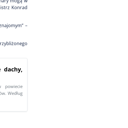
onary mogą w
mistrz Konrad
 znajomym” –
rzybliżonego
 dachy,
w powiecie
hów. Według