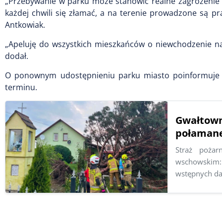
„Przebywanie w parku może stanowić realne zagrożenie 
każdej chwili się złamać, a na terenie prowadzone są p
Antkowiak.
„Apeluję do wszystkich mieszkańców o niewchodzenie na 
dodał.
O ponownym udostępnieniu parku miasto poinformuje 
terminu.
Gwałtow
połamane
Straż poża
wschowskim: 
wstępnych dan