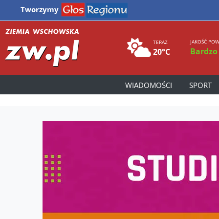
Tworzymy
JAKOŚĆ POW
TERAZ
Bardzo
20°C
WIADOMOŚCI
SPORT