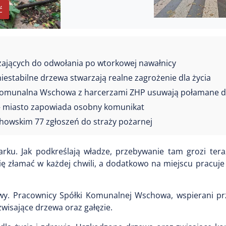
ć
zających do odwołania po wtorkowej nawałnicy
estabilne drzewa stwarzają realne zagrożenie dla życia
łka Komunalna Wschowa z harcerzami ZHP usuwają połamane 
 – miasto zapowiada osobny komunikat
howskim 77 zgłoszeń do straży pożarnej
arku. Jak podkreślają władze, przebywanie tam grozi te
ę złamać w każdej chwili, a dodatkowo na miejscu pracuje 
howy. Pracownicy Spółki Komunalnej Wschowa, wspierani pr
wisające drzewa oraz gałęzie.