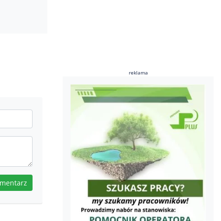
reklama
omentarz