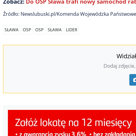
Zobacz:
Do OSP Sława trafi nowy samochód ra
Źródło: Newslubuski.pl/Komenda Wojewódzka Państwowej
SŁAWA
OSP
OSP
SŁAWA
LIDER
Widzia
Dodaj zdjęcie,