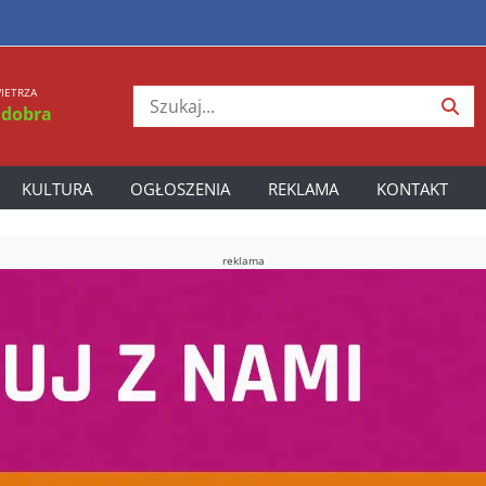
IETRZA
 dobra
KULTURA
OGŁOSZENIA
REKLAMA
KONTAKT
reklama