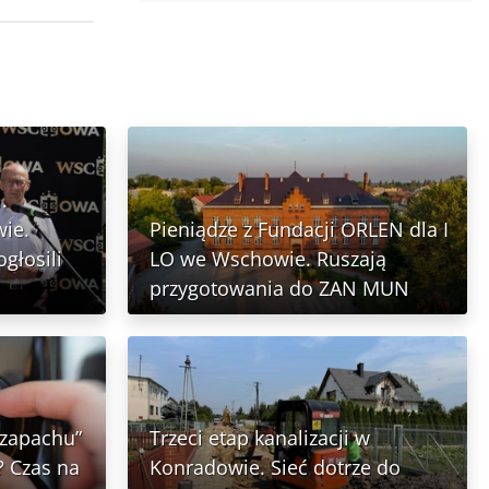
.
ie.
Pieniądze z Fundacji ORLEN dla I
głosili
LO we Wschowie. Ruszają
przygotowania do ZAN MUN
 zapachu”
Trzeci etap kanalizacji w
 Czas na
Konradowie. Sieć dotrze do