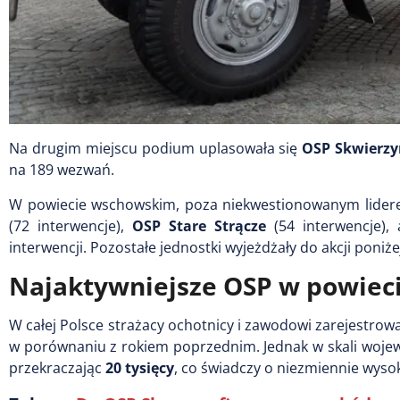
Na drugim miejscu podium uplasowała się
OSP Skwierz
na 189 wezwań.
W powiecie wschowskim, poza niekwestionowanym liderem,
(72 interwencje),
OSP Stare Strącze
(54 interwencje),
interwencji. Pozostałe jednostki wyjeżdżały do akcji poniże
Najaktywniejsze OSP w powie
W całej Polsce strażacy ochotnicy i zawodowi zarejestrow
w porównaniu z rokiem poprzednim. Jednak w skali wojewó
przekraczając
20 tysięcy
, co świadczy o niezmiennie wysok