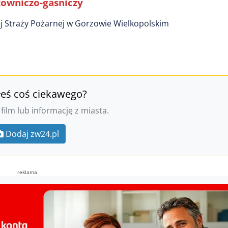
towniczo-gaśniczy
 Straży Pożarnej w Gorzowie Wielkopolskim
łeś coś ciekawego?
 film lub informację z miasta.
Dodaj zw24.pl
reklama