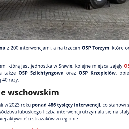
yna
z 200 interwencjami, a na trzecim
OSP Torzym
, które 
 którą jest jednostka w Sławie, kolejne miejsca zajęły
O
 a także
OSP Szlichtyngowa
oraz
OSP Krzepielów
, obi
j 40 razy.
cie wschowskim
ali w 2023 roku
ponad 486 tysięcy interwencji
, co stanowi
dztwa lubuskiego liczba interwencji utrzymała się na sta
iej aktywności strażaków w regionie.