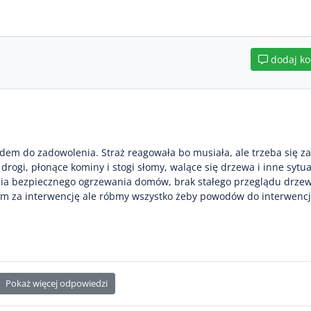
dodaj k
dem do zadowolenia. Straż reagowała bo musiała, ale trzeba się z
rogi, płonące kominy i stogi słomy, walące się drzewa i inne sytua
ania bezpiecznego ogrzewania domów, brak stałego przeglądu drze
om za interwencję ale róbmy wszystko żeby powodów do interwencji
Pokaż więcej odpowiedzi