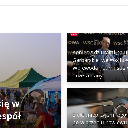
Koniec z dziurami na ul
Garbarskiej we Wschow
Wojewoda i burmistrz o
duże zmiany
ię w
espół
Efekt „nieprzyjemnego
po włączeniu nawiewu?