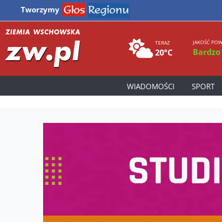
Tworzymy
JAKOŚĆ POW
TERAZ
Bardzo
20°C
WIADOMOŚCI
SPORT