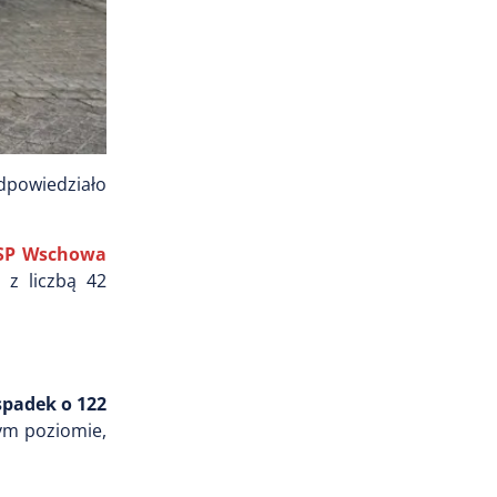
odpowiedziało
SP Wschowa
e z liczbą 42
spadek o 122
łym poziomie,