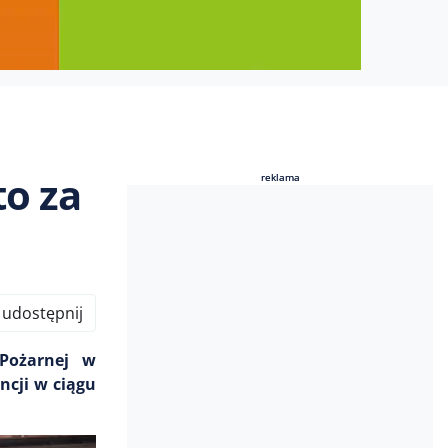
o za
reklama
reklama
udostępnij
 Pożarnej w
ncji w ciągu