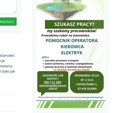
omentarz
astanowić
cje
wostanu,
 było jak