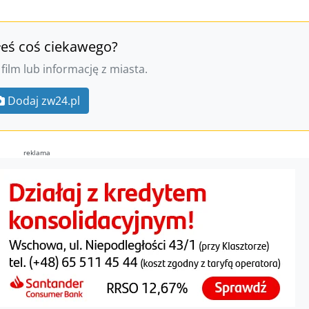
łeś coś ciekawego?
 film lub informację z miasta.
Dodaj zw24.pl
reklama