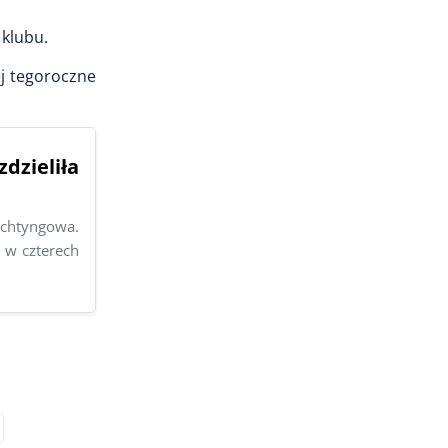
 klubu.
ej tegoroczne
dzieliła
ichtyngowa.
i w czterech