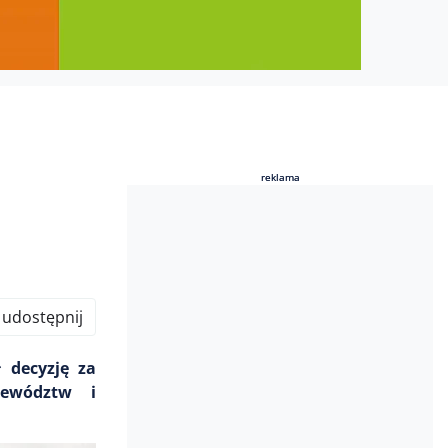
reklama
reklama
udostępnij
 decyzję za
jewództw i