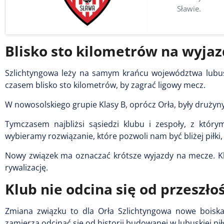
Sławie.
Blisko sto kilometrów na wyja
Szlichtyngowa leży na samym krańcu województwa lubusk
czasem blisko sto kilometrów, by zagrać ligowy mecz.
W nowosolskiego grupie Klasy B, oprócz Orła, były drużyny
Tymczasem najbliżsi sąsiedzi klubu i zespoły, z którym
wybieramy rozwiązanie, które pozwoli nam być bliżej piłki, 
Nowy związek ma oznaczać krótsze wyjazdy na mecze. Klu
rywalizację.
Klub nie odcina się od przeszłoś
Zmiana związku to dla Orła Szlichtyngowa nowe boiska
zamierza odcinać się od historii budowanej w lubuskiej pił