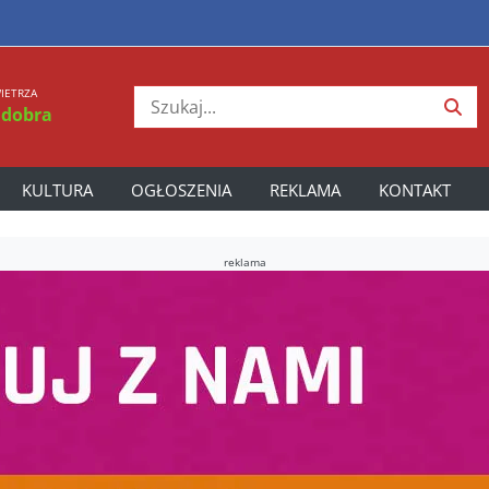
IETRZA
 dobra
KULTURA
OGŁOSZENIA
REKLAMA
KONTAKT
reklama