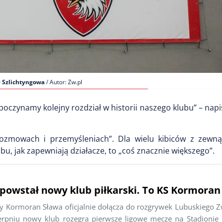
 Szlichtyngowa
/ Autor: Zw.pl
zynamy kolejny rozdział w historii naszego klubu” – napis
 rozmowach i przemyśleniach”. Dla wielu kibiców z zewn
u, jak zapewniają działacze, to „coś znacznie większego”.
powstał nowy klub piłkarski. To KS Kormoran
y Kormoran Sława oficjalnie dołącza do rozgrywek Lubuskiego Zw
erpniu nowy klub rozegra pierwsze ligowe mecze na Stadionie