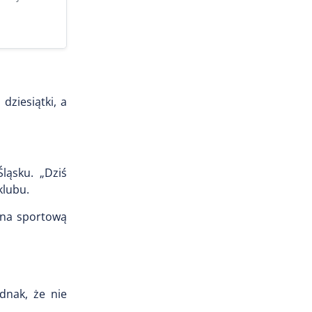
ziesiątki, a
ląsku. „Dziś
klubu.
 na sportową
dnak, że nie