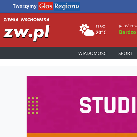
Tworzymy
JAKOŚĆ POW
TERAZ
Bardzo
20°C
WIADOMOŚCI
SPORT