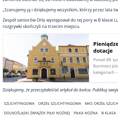
„Szanujemy ją i dziękujemy wszystkim, którzy przez lata twor
Zespół seniorów Orła występował do tej pory w B klasie L
rozgrywki skończyli na trzecim miejscu.
Pieniądz
dotacje
Ponad 88 tys.
Burmistrz Jol
kategoriach –
Dziękujemy, że przeczytałeś/aś artykuł do końca. Publikuj swoje
SZLICHTYNGOWA
ORZEŁ SZLICHTYNGOWA
MKS ORZEŁ SZLI
DOLNOŚLĄSKI ZWIĄZEK PIŁKI NOŻNEJ
PIŁKA NOŻNA
B KLASA