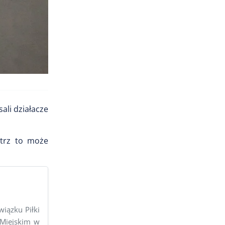
ali działacze
ątrz to może
iązku Piłki
 Miejskim w