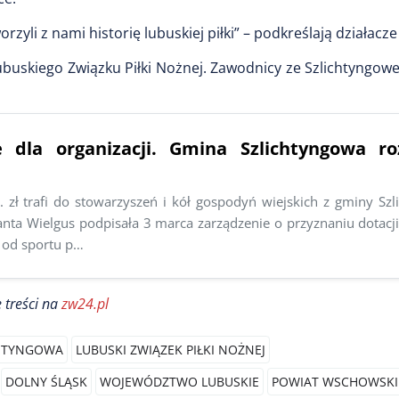
zyli z nami historię lubuskiej piłki” – podkreślają działacze
ubuskiego Związku Piłki Nożnej. Zawodnicy ze Szlichtyngow
e dla organizacji. Gmina Szlichtyngowa roz
 zł trafi do stowarzyszeń i kół gospodyń wiejskich z gminy Szl
anta Wielgus podpisała 3 marca zarządzenie o przyznaniu dotacj
 od sportu p…
 treści na
zw24.pl
CHTYNGOWA
LUBUSKI ZWIĄZEK PIŁKI NOŻNEJ
DOLNY ŚLĄSK
WOJEWÓDZTWO LUBUSKIE
POWIAT WSCHOWSKI