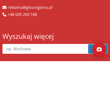
reklama@glosregionu.pl
+48 605 200 188
Wyszukaj więcej
szukaj
Copyright ©
zw.pl
. Wszelkie prawa zastrzeżone.
Wykonanie
xnc.pl