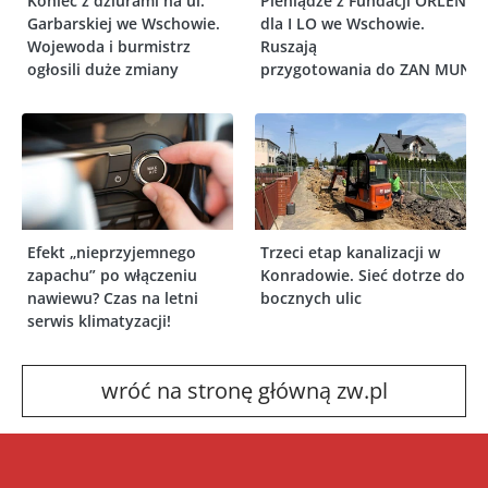
Koniec z dziurami na ul.
Pieniądze z Fundacji ORLEN
Garbarskiej we Wschowie.
dla I LO we Wschowie.
Wojewoda i burmistrz
Ruszają
ogłosili duże zmiany
przygotowania do ZAN MUN
Efekt „nieprzyjemnego
Trzeci etap kanalizacji w
zapachu” po włączeniu
Konradowie. Sieć dotrze do
nawiewu? Czas na letni
bocznych ulic
serwis klimatyzacji!
wróć na stronę główną zw.pl