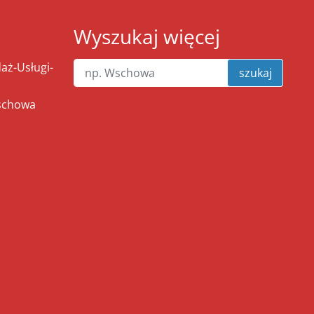
Wyszukaj więcej
ż-Usługi-
szukaj
Wschowa