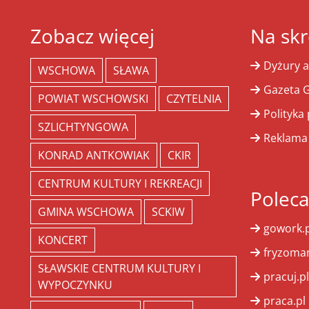
Zobacz więcej
Na skr
Dyżury a
WSCHOWA
SŁAWA
Gazeta G
POWIAT WSCHOWSKI
CZYTELNIA
Polityka
SZLICHTYNGOWA
Reklama
KONRAD ANTKOWIAK
CKIR
CENTRUM KULTURY I REKREACJI
Polec
GMINA WSCHOWA
SCKIW
gowork.p
KONCERT
fryzoman
SŁAWSKIE CENTRUM KULTURY I
pracuj.pl
WYPOCZYNKU
praca.pl