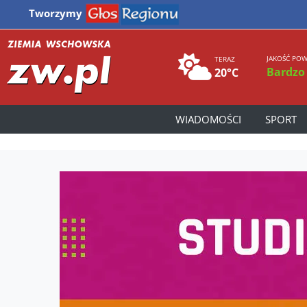
Tworzymy
JAKOŚĆ POW
TERAZ
Bardzo
20°C
WIADOMOŚCI
SPORT