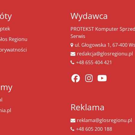
óty
Wydawca
ptek
PROTEKST Komputer Sprzeda
Serwis
łos Regionu
ul. Głogowska 1, 67-400 
 prywatności
redakcja@glosregionu.pl
+48 655 404 421
amy
l
Reklama
ia.pl
reklama@glosregionu.pl
+48 605 200 188