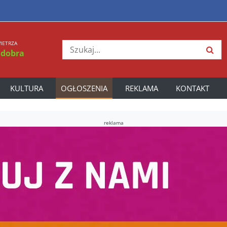
IETRZA
 dobra
KULTURA
OGŁOSZENIA
REKLAMA
KONTAKT
reklama