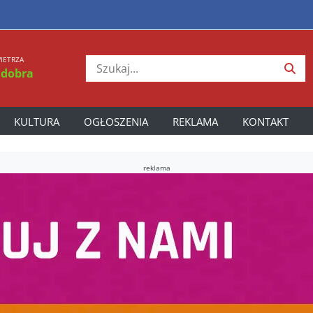
IETRZA
 dobra
KULTURA
OGŁOSZENIA
REKLAMA
KONTAKT
reklama