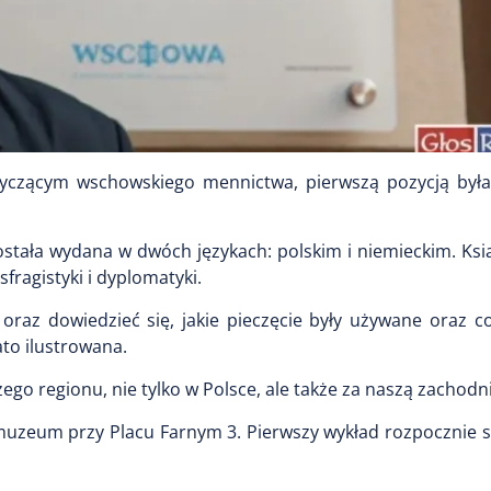
tyczącym wschowskiego mennictwa, pierwszą pozycją był
ostała wydana w dwóch językach: polskim i niemieckim. Ks
fragistyki i dyplomatyki.
raz dowiedzieć się, jakie pieczęcie były używane oraz c
to ilustrowana.
zego regionu, nie tylko w Polsce, ale także za naszą zachodn
muzeum przy Placu Farnym 3. Pierwszy wykład rozpocznie s