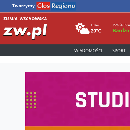
Tworzymy
JAKOŚĆ POW
TERAZ
Bardzo
20°C
WIADOMOŚCI
SPORT