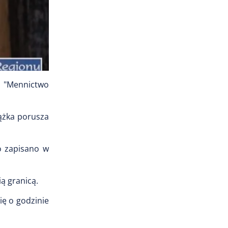
a "Mennictwo
iążka porusza
o zapisano w
ią granicą.
ię o godzinie