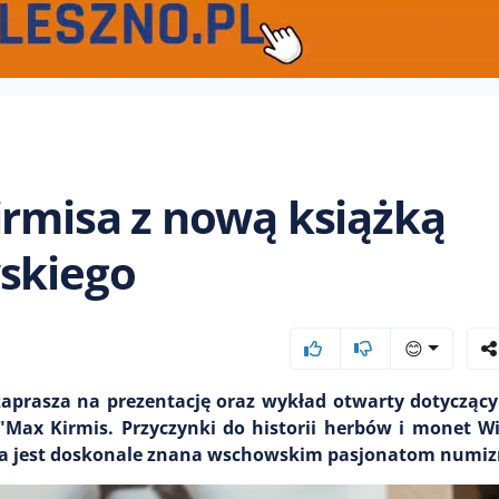
irmisa z nową książką
wskiego
😊
aprasza na prezentację oraz wykład otwarty dotycząc
"Max Kirmis. Przyczynki do historii herbów i monet Wi
która jest doskonale znana wschowskim pasjonatom numi