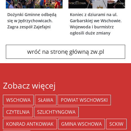
Dożynki Gminne odbędą
Koniec z dziurami na ul.
się w Jędrzychowicach.
Garbarskiej we Wschowie.
Zagra zespół Zajefajni
Wojewoda i burmistrz
ogłosili duże zmiany
wróć na stronę główną zw.pl
Zobacz więcej
WSCHOWA
SŁAWA
POWIAT WSCHOWSKI
CZYTELNIA
SZLICHTYNGOWA
KONRAD ANTKOWIAK
GMINA WSCHOWA
SCKIW