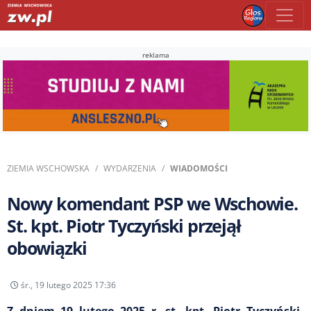
reklama
ZIEMIA WSCHOWSKA
WYDARZENIA
WIADOMOŚCI
Nowy komendant PSP we Wschowie.
St. kpt. Piotr Tyczyński przejął
obowiązki
śr., 19 lutego 2025 17:36
Z dniem 19 lutego 2025 r. st. kpt. Piotr Tyczyński