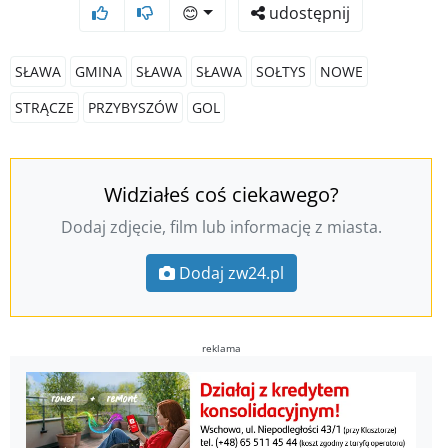
😊
udostępnij
SŁAWA
GMINA
SŁAWA
SŁAWA
SOŁTYS
NOWE
STRĄCZE
PRZYBYSZÓW
GOL
Widziałeś coś ciekawego?
Dodaj zdjęcie, film lub informację z miasta.
Dodaj zw24.pl
reklama