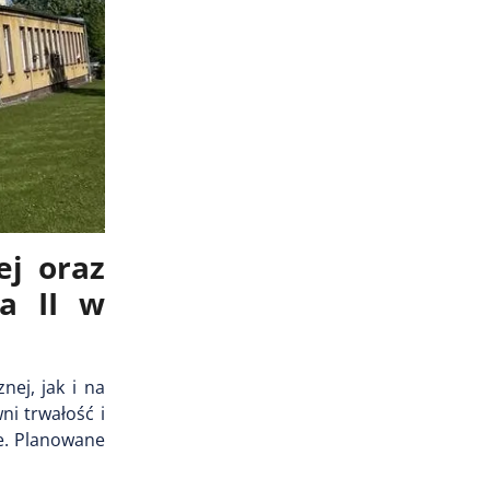
j oraz
a II w
ej, jak i na
i trwałość i
e. Planowane