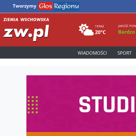
Tworzymy
JAKOŚĆ POW
TERAZ
Bardzo
20°C
WIADOMOŚCI
SPORT