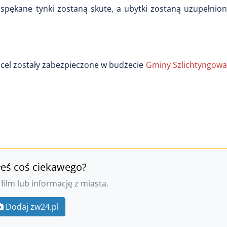
spękane tynki zostaną skute, a ubytki zostaną uzupełnion
en cel zostały zabezpieczone w budżecie
Gminy Szlichtyngowa
łeś coś ciekawego?
 film lub informację z miasta.
Dodaj zw24.pl