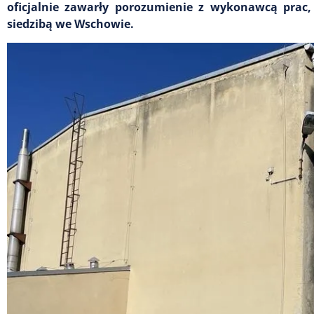
oficjalnie zawarły porozumienie z wykonawcą prac,
siedzibą we Wschowie.