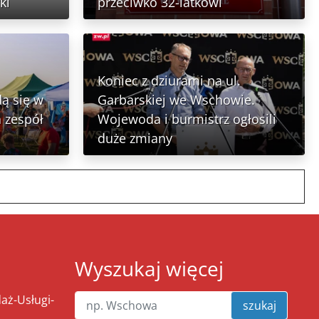
ki
przeciwko 32-latkowi
Koniec z dziurami na ul.
ą się w
Garbarskiej we Wschowie.
 zespół
Wojewoda i burmistrz ogłosili
duże zmiany
Wyszukaj więcej
ż-Usługi-
szukaj