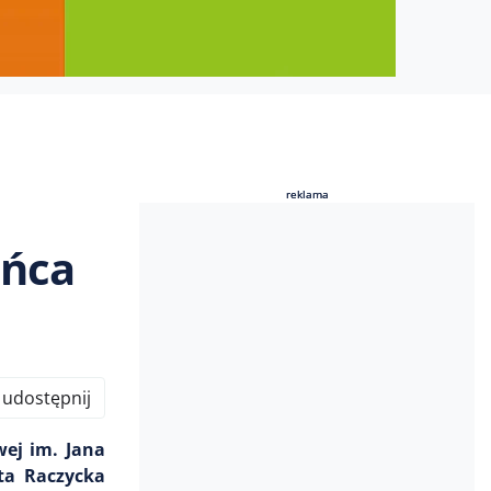
reklama
reklama
ońca
udostępnij
ej im. Jana
ta Raczycka