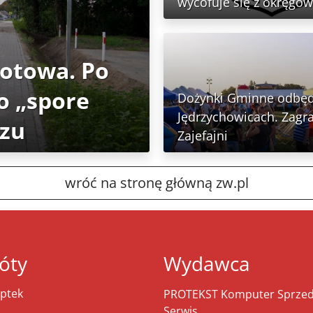
wycofuje się z okręgów
gotowa. Po
o „spore
Dożynki Gminne odbęd
Jędrzychowicach. Zagra
rzu
Zajefajni
wróć na stronę główną zw.pl
óty
Wydawca
ptek
PROTEKST Komputer Sprzeda
Serwis