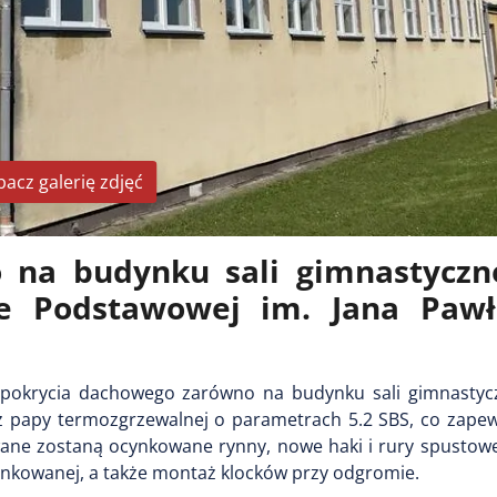
bacz galerię zdjęć
na budynku sali gimnastyczne
e Podstawowej im. Jana Pawł
okrycia dachowego zarówno na budynku sali gimnastyczn
 papy termozgrzewalnej o parametrach 5.2 SBS, co zapewn
ne zostaną ocynkowane rynny, nowe haki i rury spustow
ynkowanej, a także montaż klocków przy odgromie.