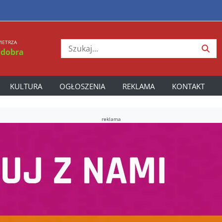
IETRZA
 dobra
KULTURA
OGŁOSZENIA
REKLAMA
KONTAKT
reklama