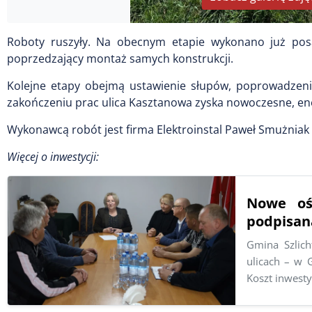
Roboty ruszyły. Na obecnym etapie wykonano już pos
poprzedzający montaż samych konstrukcji.
Kolejne etapy obejmą ustawienie słupów, poprowadzenie 
zakończeniu prac ulica Kasztanowa zyska nowoczesne, e
Wykonawcą robót jest firma Elektroinstal Paweł Smużnia
Więcej o inwestycji:
Nowe oś
podpisan
Gmina Szlic
ulicach – w 
Koszt inwesty