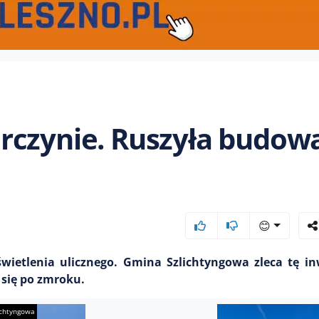
rczynie. Ruszyła budow
😊
ietlenia ulicznego. Gmina Szlichtyngowa zleca tę in
się po zmroku.
ichtyngowa