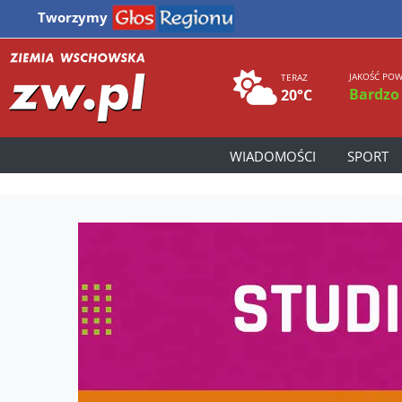
Tworzymy
JAKOŚĆ POW
TERAZ
Bardzo
20°C
WIADOMOŚCI
SPORT