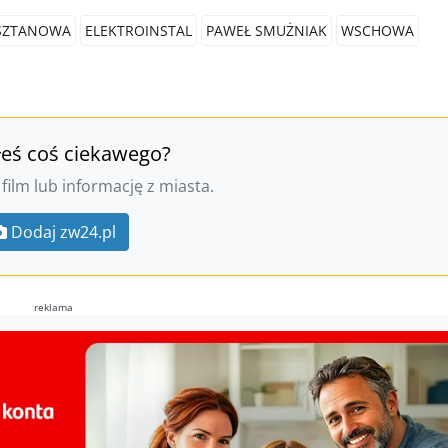
ASZTANOWA
ELEKTROINSTAL
PAWEŁ SMUŻNIAK
WSCHOWA
łeś coś ciekawego?
 film lub informację z miasta.
Dodaj zw24.pl
reklama