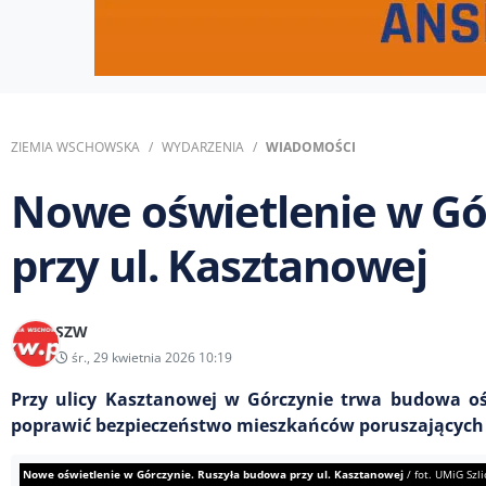
ZIEMIA WSCHOWSKA
WYDARZENIA
WIADOMOŚCI
Nowe oświetlenie w Gó
przy ul. Kasztanowej
SZW
śr., 29 kwietnia 2026 10:19
Przy ulicy Kasztanowej w Górczynie trwa budowa ośw
poprawić bezpieczeństwo mieszkańców poruszających 
Nowe oświetlenie w Górczynie. Ruszyła budowa przy ul. Kasztanowej
/
fot. UMiG Szl