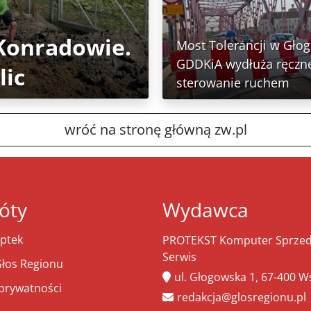
 Konradowie.
Most Tolerancji w Głog
GDDKiA wydłuża ręczn
lic
sterowanie ruchem
wróć na stronę główną zw.pl
óty
Wydawca
ptek
PROTEKST Komputer Sprzeda
Serwis
łos Regionu
ul. Głogowska 1, 67-400 
 prywatności
redakcja@glosregionu.pl