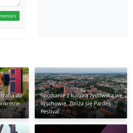
omentarz
trafia do
Spotkanie z kulturą żydowską we
onkretne
Wschowie. Zbliża się Pardes
Festival