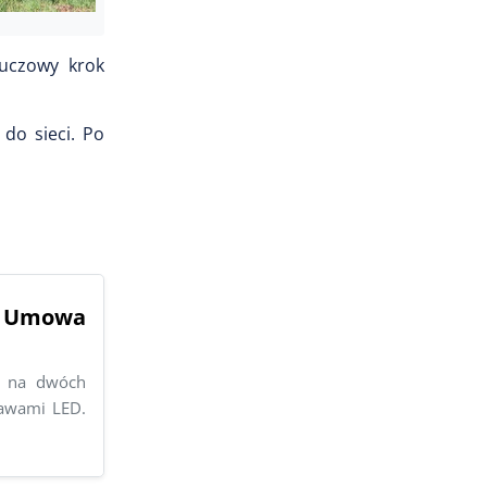
luczowy krok
do sieci. Po
. Umowa
o na dwóch
rawami LED.