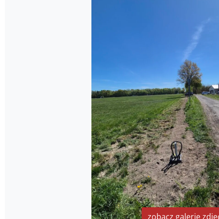
zobacz galerię zdję