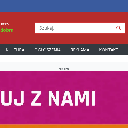
IETRZA
 dobra
KULTURA
OGŁOSZENIA
REKLAMA
KONTAKT
reklama