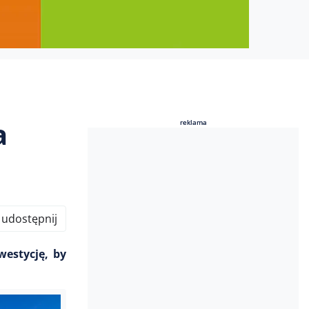
a
reklama
reklama
udostępnij
westycję, by