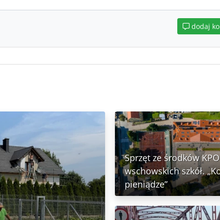
dodaj k
Sprzęt ze środków KPO 
wschowskich szkół. „K
pieniądze”