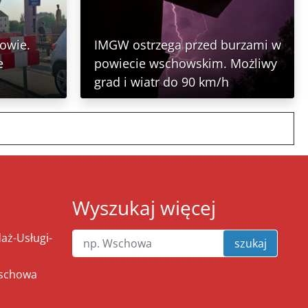
owie.
IMGW ostrzega przed burzami w
e
powiecie wschowskim. Możliwy
grad i wiatr do 90 km/h
Wyszukaj więcej
ż-Usługi-
szukaj
Wschowa