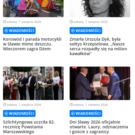
sobota, 1 sierpnia 2026
sobota, 1 sierpnia 2026
WIADOMOŚCI
WIADOMOŚCI
Korowód i parada motocykli
Zmarła Urszula Dyk, była
w Sławie mimo deszczu.
sołtys Krzepielowa. „Nasze
Wieczorem zagra Dżem
serca rozpadły się na milion
kawałków”
sobota, 1 sierpnia 2026
sobota, 1 sierpnia 2026
WIADOMOŚCI
WIADOMOŚCI
Szlichtyngowa uczciła 82.
Dni Sławy 2026 oficjalnie
rocznicę Powstania
otwarte. Laury, odznaczenia
Warszawskiego
i goście z zagranicy