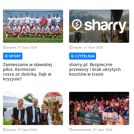
piątek, 31 lipca 2026
piątek, 31 lipca 2026
SPORT
CZYTELNIA
Zamieszanie w sławskiej
sharry.pl: Bezpieczne
piłce. Kormoran
przewozy i brak ukrytych
rusza ze zbiórką. Dąb w
kosztów w trasie
kryzysie?
piątek, 31 lipca 2026
poniedziałek, 20 lipca 2026