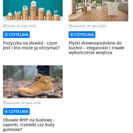
środa, 20 maja 2026
czwartek, 30 lipca 2026
CZYTELNIA
CZYTELNIA
Pożyczka na dowód - czym
Płytki drewnopodobne do
jest i kto może ją otrzymać?
kuchni – eleganckie i trwałe
wykończenie wnętrza
czwartek, 30 lipca 2026
CZYTELNIA
Obuwie BHP na budowę -
saperki, trzewiki czy buty
gumowe?