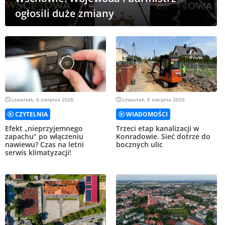
ogłosili duże zmiany
czwartek, 6 sierpnia 2026
czwartek, 6 sierpnia 2026
CZYTELNIA
WIADOMOŚCI
Efekt „nieprzyjemnego
Trzeci etap kanalizacji w
zapachu” po włączeniu
Konradowie. Sieć dotrze do
nawiewu? Czas na letni
bocznych ulic
serwis klimatyzacji!