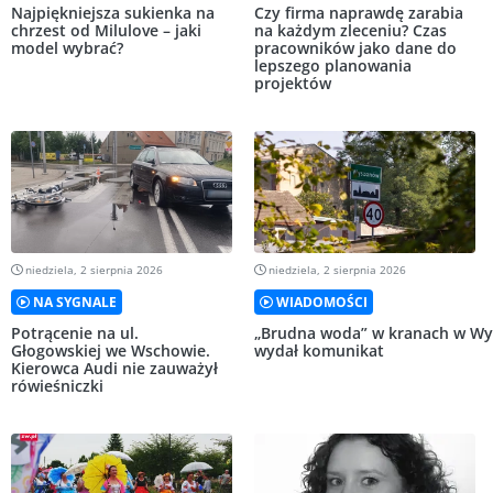
Najpiękniejsza sukienka na
Czy firma naprawdę zarabia
chrzest od Milulove – jaki
na każdym zleceniu? Czas
model wybrać?
pracowników jako dane do
lepszego planowania
projektów
niedziela, 2 sierpnia 2026
niedziela, 2 sierpnia 2026
NA SYGNALE
WIADOMOŚCI
Potrącenie na ul.
„Brudna woda” w kranach w Wy
Głogowskiej we Wschowie.
wydał komunikat
Kierowca Audi nie zauważył
rówieśniczki