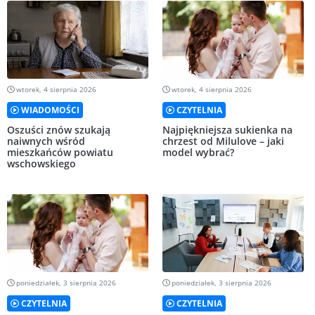
wtorek, 4 sierpnia 2026
wtorek, 4 sierpnia 2026
WIADOMOŚCI
CZYTELNIA
Oszuści znów szukają
Najpiękniejsza sukienka na
naiwnych wśród
chrzest od Milulove – jaki
mieszkańców powiatu
model wybrać?
wschowskiego
poniedziałek, 3 sierpnia 2026
poniedziałek, 3 sierpnia 2026
CZYTELNIA
CZYTELNIA