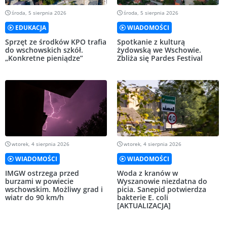
środa, 5 sierpnia 2026
środa, 5 sierpnia 2026
EDUKACJA
WIADOMOŚCI
Sprzęt ze środków KPO trafia
Spotkanie z kulturą
do wschowskich szkół.
żydowską we Wschowie.
„Konkretne pieniądze”
Zbliża się Pardes Festival
wtorek, 4 sierpnia 2026
wtorek, 4 sierpnia 2026
WIADOMOŚCI
WIADOMOŚCI
IMGW ostrzega przed
Woda z kranów w
burzami w powiecie
Wyszanowie niezdatna do
wschowskim. Możliwy grad i
picia. Sanepid potwierdza
wiatr do 90 km/h
bakterie E. coli
[AKTUALIZACJA]