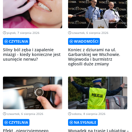
piątek, 7 sierpnia 2026
czwartek, 6 sierpnia 2026
CZYTELNIA
WIADOMOŚCI
Silny ból zęba i zapalenie
Koniec z dziurami na ul.
miazgi - kiedy konieczne jest
Garbarskiej we Wschowie.
usunięcie nerwu?
Wojewoda i burmistrz
ogłosili duże zmiany
czwartek, 6 sierpnia 2026
sobota, 8 sierpnia 2026
CZYTELNIA
NA SYGNALE
Efekt „nieprzyjemnego
Wypadek na trasie Lubiatów –