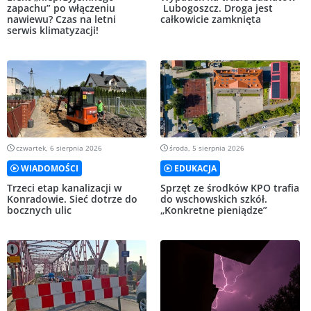
zapachu” po włączeniu
Lubogoszcz. Droga jest
nawiewu? Czas na letni
całkowicie zamknięta
serwis klimatyzacji!
czwartek, 6 sierpnia 2026
środa, 5 sierpnia 2026
WIADOMOŚCI
EDUKACJA
Trzeci etap kanalizacji w
Sprzęt ze środków KPO trafia
Konradowie. Sieć dotrze do
do wschowskich szkół.
bocznych ulic
„Konkretne pieniądze”