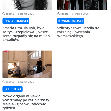
sobota, 1 sierpnia 2026
sobota, 1 sierpnia 2026
WIADOMOŚCI
WIADOMOŚCI
Zmarła Urszula Dyk, była
Szlichtyngowa uczciła 82.
sołtys Krzepielowa. „Nasze
rocznicę Powstania
serca rozpadły się na milion
Warszawskiego
kawałków”
sobota, 1 sierpnia 2026
KULTURA
Nowe organy w Sławie
wybrzmiały po raz pierwszy.
Mają 48 głosów i zaledwie
tydzień