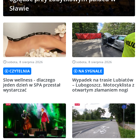
Sławie
sobota, 8 sierpnia 2026
sobota, 8 sierpnia 2026
CZYTELNIA
NA SYGNALE
Slow wellness - dlaczego
Wypadek na trasie Lubiatów
jeden dzień w SPA przestał
– Lubogoszcz. Motocyklista z
wystarczać
otwartym złamaniem nogi