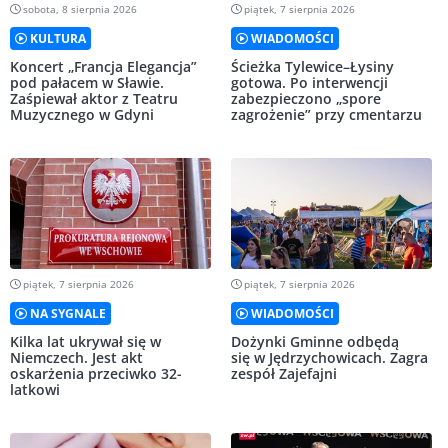
sobota, 8 sierpnia 2026
piątek, 7 sierpnia 2026
KULTURA
WIADOMOŚCI
Koncert „Francja Elegancja”
Ścieżka Tylewice–Łysiny
pod pałacem w Sławie.
gotowa. Po interwencji
Zaśpiewał aktor z Teatru
zabezpieczono „spore
Muzycznego w Gdyni
zagrożenie” przy cmentarzu
piątek, 7 sierpnia 2026
piątek, 7 sierpnia 2026
NA SYGNALE
WIADOMOŚCI
Kilka lat ukrywał się w
Dożynki Gminne odbędą
Niemczech. Jest akt
się w Jędrzychowicach. Zagra
oskarżenia przeciwko 32-
zespół Zajefajni
latkowi