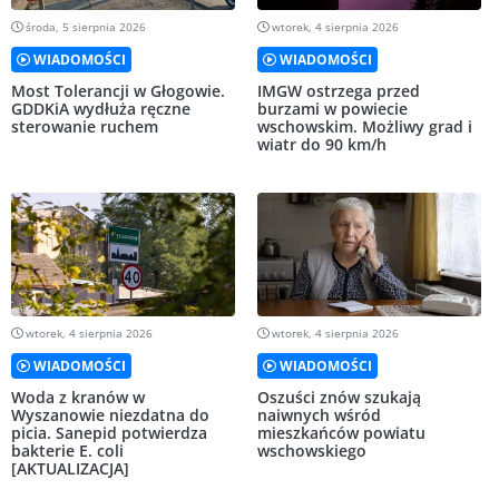
środa, 5 sierpnia 2026
wtorek, 4 sierpnia 2026
WIADOMOŚCI
WIADOMOŚCI
Most Tolerancji w Głogowie.
IMGW ostrzega przed
GDDKiA wydłuża ręczne
burzami w powiecie
sterowanie ruchem
wschowskim. Możliwy grad i
wiatr do 90 km/h
wtorek, 4 sierpnia 2026
wtorek, 4 sierpnia 2026
WIADOMOŚCI
WIADOMOŚCI
Woda z kranów w
Oszuści znów szukają
Wyszanowie niezdatna do
naiwnych wśród
picia. Sanepid potwierdza
mieszkańców powiatu
bakterie E. coli
wschowskiego
[AKTUALIZACJA]