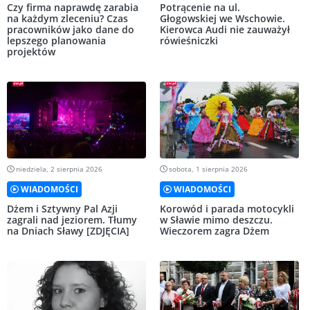
Czy firma naprawdę zarabia
Potrącenie na ul.
na każdym zleceniu? Czas
Głogowskiej we Wschowie.
pracowników jako dane do
Kierowca Audi nie zauważył
lepszego planowania
rówieśniczki
projektów
niedziela, 2 sierpnia 2026
sobota, 1 sierpnia 2026
WIADOMOŚCI
WIADOMOŚCI
Dżem i Sztywny Pal Azji
Korowód i parada motocykli
zagrali nad jeziorem. Tłumy
w Sławie mimo deszczu.
na Dniach Sławy [ZDJĘCIA]
Wieczorem zagra Dżem