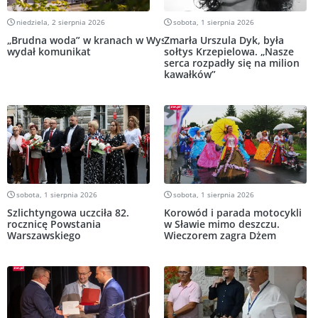
niedziela, 2 sierpnia 2026
sobota, 1 sierpnia 2026
„Brudna woda” w kranach w Wyszanowie. UMiG
Zmarła Urszula Dyk, była
wydał komunikat
sołtys Krzepielowa. „Nasze
serca rozpadły się na milion
kawałków”
sobota, 1 sierpnia 2026
sobota, 1 sierpnia 2026
Szlichtyngowa uczciła 82.
Korowód i parada motocykli
rocznicę Powstania
w Sławie mimo deszczu.
Warszawskiego
Wieczorem zagra Dżem