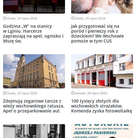
środa, 29 lipca 2026
środa, 29 lipca 2026
Godzina „W” na stanicy
Jak przygotować się na
w Lginiu. Harcerze
poród i pierwszy rok z
zapraszają na apel, ognisko i
dzieckiem? We Wschowie
Mszę św.
pomoże w tym CUS
środa, 29 lipca 2026
wtorek, 28 lipca 2026
Zdejmują zegarowe tarcze z
100 tysięcy złotych dla
wieży wschowskiego ratusza.
wschowskich strażaków.
Apel o przeparkowanie aut
Komenda zyska fotowoltaikę