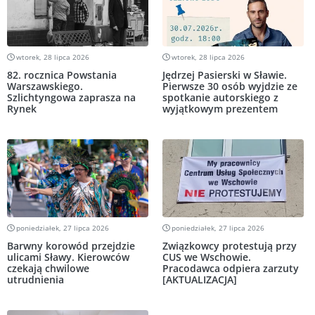
wtorek, 28 lipca 2026
wtorek, 28 lipca 2026
82. rocznica Powstania
Jędrzej Pasierski w Sławie.
Warszawskiego.
Pierwsze 30 osób wyjdzie ze
Szlichtyngowa zaprasza na
spotkanie autorskiego z
Rynek
wyjątkowym prezentem
poniedziałek, 27 lipca 2026
poniedziałek, 27 lipca 2026
Barwny korowód przejdzie
Związkowcy protestują przy
ulicami Sławy. Kierowców
CUS we Wschowie.
czekają chwilowe
Pracodawca odpiera zarzuty
utrudnienia
[AKTUALIZACJA]