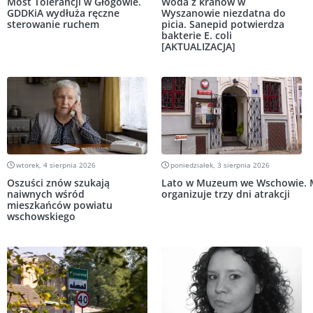
Most Tolerancji w Głogowie.
Woda z kranów w
GDDKiA wydłuża ręczne
Wyszanowie niezdatna do
sterowanie ruchem
picia. Sanepid potwierdza
bakterie E. coli
[AKTUALIZACJA]
wtorek, 4 sierpnia 2026
poniedziałek, 3 sierpnia 2026
Oszuści znów szukają
Lato w Muzeum we Wschowie.
naiwnych wśród
organizuje trzy dni atrakcji
mieszkańców powiatu
wschowskiego