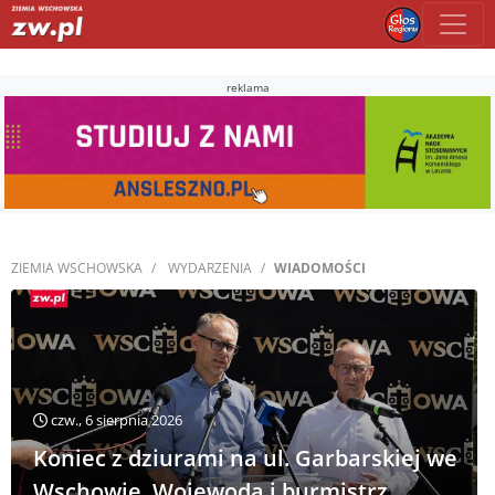
reklama
ZIEMIA WSCHOWSKA
WYDARZENIA
WIADOMOŚCI
czw., 6 sierpnia 2026
Koniec z dziurami na ul. Garbarskiej we
Wschowie. Wojewoda i burmistrz