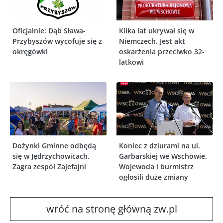
Oficjalnie: Dąb Sława-
Kilka lat ukrywał się w
Przybyszów wycofuje się z
Niemczech. Jest akt
okręgówki
oskarżenia przeciwko 32-
latkowi
Dożynki Gminne odbędą
Koniec z dziurami na ul.
się w Jędrzychowicach.
Garbarskiej we Wschowie.
Zagra zespół Zajefajni
Wojewoda i burmistrz
ogłosili duże zmiany
wróć na stronę główną zw.pl