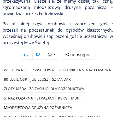
przekazywana. Cieszę się, że mamy dzisiaj tak liczną,
zgromadzoną młodzieżową drużynę pożarniczą –
powiedział prezes Fedczkowski.
Po oficjalnej części druhowie i zaproszeni goście
przeszli na poczęstunek do ogrodów klasztornych.
Wcześniej druhowie i zaproszeni goście uczestniczyli w
uroczystej Mszy Świętej.
😊
udostępnij
WSCHOWA
OSP WSCHOWA
OCHOTNICZA STRAŻ POŻARNA
80-LECIE OSP
JUBILEUSZ
SZTANDAR
ZŁOTY MEDAL ZA ZASŁUGI DLA POŻARNICTWA
STRAŻ POŻARNA
STRAŻACY
KSRG
MDP
MŁODZIEŻOWA DRUŻYNA POŻARNICZA
KLASZTOR FRANCISZKANÓW
DOMINIK FEDCZKOWSKI