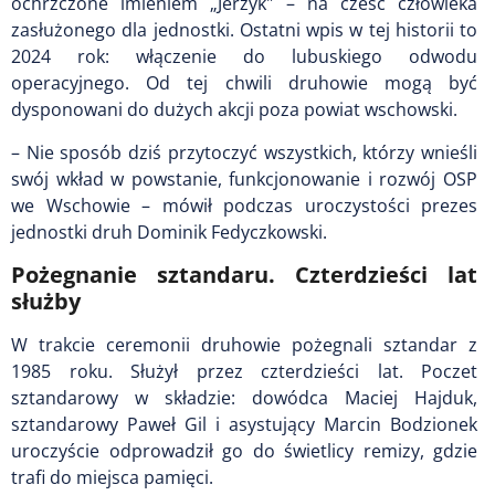
ochrzczone imieniem „Jerzyk" – na cześć człowieka
zasłużonego dla jednostki. Ostatni wpis w tej historii to
2024 rok: włączenie do lubuskiego odwodu
operacyjnego. Od tej chwili druhowie mogą być
dysponowani do dużych akcji poza powiat wschowski.
– Nie sposób dziś przytoczyć wszystkich, którzy wnieśli
swój wkład w powstanie, funkcjonowanie i rozwój OSP
we Wschowie – mówił podczas uroczystości prezes
jednostki druh Dominik Fedyczkowski.
Pożegnanie sztandaru. Czterdzieści lat
służby
W trakcie ceremonii druhowie pożegnali sztandar z
1985 roku. Służył przez czterdzieści lat. Poczet
sztandarowy w składzie: dowódca Maciej Hajduk,
sztandarowy Paweł Gil i asystujący Marcin Bodzionek
uroczyście odprowadził go do świetlicy remizy, gdzie
trafi do miejsca pamięci.