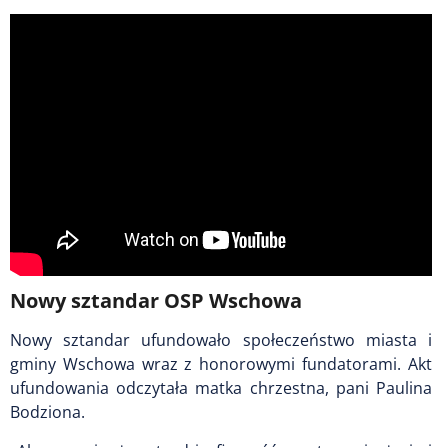
Nowy sztandar OSP Wschowa
Nowy sztandar ufundowało społeczeństwo miasta i
gminy Wschowa wraz z honorowymi fundatorami. Akt
ufundowania odczytała matka chrzestna, pani Paulina
Bodziona.