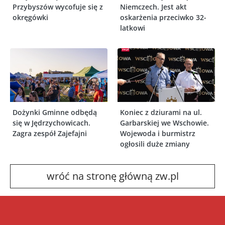
Przybyszów wycofuje się z
Niemczech. Jest akt
okręgówki
oskarżenia przeciwko 32-
latkowi
Dożynki Gminne odbędą
Koniec z dziurami na ul.
się w Jędrzychowicach.
Garbarskiej we Wschowie.
Zagra zespół Zajefajni
Wojewoda i burmistrz
ogłosili duże zmiany
wróć na stronę główną zw.pl