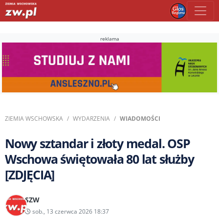
reklama
ZIEMIA WSCHOWSKA
WYDARZENIA
WIADOMOŚCI
Nowy sztandar i złoty medal. OSP
Wschowa świętowała 80 lat służby
[ZDJĘCIA]
SZW
sob., 13 czerwca 2026 18:37