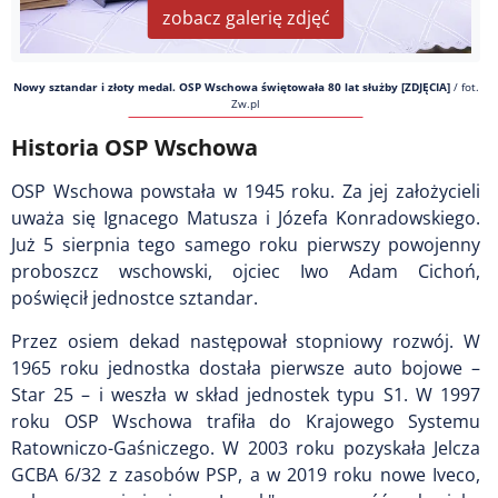
zobacz galerię zdjęć
Nowy sztandar i złoty medal. OSP Wschowa świętowała 80 lat służby [ZDJĘCIA]
/
fot.
Zw.pl
Historia OSP Wschowa
OSP Wschowa powstała w 1945 roku. Za jej założycieli
uważa się Ignacego Matusza i Józefa Konradowskiego.
Już 5 sierpnia tego samego roku pierwszy powojenny
proboszcz wschowski, ojciec Iwo Adam Cichoń,
poświęcił jednostce sztandar.
Przez osiem dekad następował stopniowy rozwój. W
1965 roku jednostka dostała pierwsze auto bojowe –
Star 25 – i weszła w skład jednostek typu S1. W 1997
roku OSP Wschowa trafiła do Krajowego Systemu
Ratowniczo-Gaśniczego. W 2003 roku pozyskała Jelcza
GCBA 6/32 z zasobów PSP, a w 2019 roku nowe Iveco,