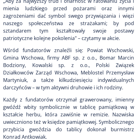
„Aby za najwyższy trud i ofiarność w ratowaniu życia i
mienia ludzkiego przed pożarami oraz innymi
zagrożeniami dać symbol swego przywiązania i więzi
naszego społeczeństwa ze strażakami; by pod
sztandarem tym kształtowały swoje postawy
patriotyczne kolejne pokolenia" – czytamy w akcie.
Wśród fundatorów znaleźli się: Powiat Wschowski,
Gmina Wschowa, firmy ABF sp. z o.o., Bomar Marcin
Bodziony, Kowalski sp. z o.o., Polski Związek
Działkowców Zarząd Wschowa, Meblostel Przemysław
Martyniuk, a także kilkudziesięciu indywidualnych
darczyńców – w tym aktywni druhowie i ich rodziny.
Każdy z fundatorów otrzymał grawerowany, imienny
gwóźdź wbity symbolicznie w tablicę pamiątkową w
kształcie herbu, która zawiśnie w remizie. Nazwiska
uwieczniono też w księdze pamiątkowej. Symbolicznego
przybicia gwoździa do tablicy dokonał burmistrz
Konrad Antkowiak.