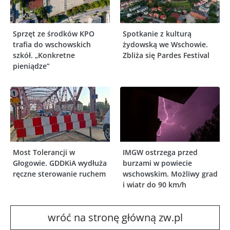
Sprzęt ze środków KPO
Spotkanie z kulturą
trafia do wschowskich
żydowską we Wschowie.
szkół. „Konkretne
Zbliża się Pardes Festival
pieniądze”
Most Tolerancji w
IMGW ostrzega przed
Głogowie. GDDKiA wydłuża
burzami w powiecie
ręczne sterowanie ruchem
wschowskim. Możliwy grad
i wiatr do 90 km/h
wróć na stronę główną zw.pl