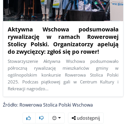
Aktywna Wschowa podsumowała
rywalizację w ramach Rowerowej
Stolicy Polski. Organizatorzy apelują
do zwycięzcy: zgłoś się po rower!
Stowarzyszenie Aktywna Wschowa podsumowało
półroczną rywalizację mieszkańców gminy w
ogólnopolskim konkursie Rowerowa Stolica Polski
2025. Podczas piątkowej gali w Centrum Kultury i
Rekreacji nagrodzo…
Źródło: Rowerowa Stolica Polski Wschowa
😊
udostępnij