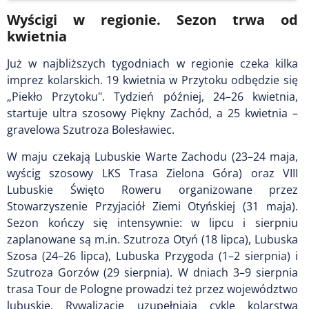
Wyścigi w regionie. Sezon trwa od
kwietnia
Już w najbliższych tygodniach w regionie czeka kilka
imprez kolarskich. 19 kwietnia w Przytoku odbędzie się
„Piekło Przytoku". Tydzień później, 24–26 kwietnia,
startuje ultra szosowy Piękny Zachód, a 25 kwietnia –
gravelowa Szutroza Bolesławiec.
W maju czekają Lubuskie Warte Zachodu (23–24 maja,
wyścig szosowy LKS Trasa Zielona Góra) oraz VIII
Lubuskie Święto Roweru organizowane przez
Stowarzyszenie Przyjaciół Ziemi Otyńskiej (31 maja).
Sezon kończy się intensywnie: w lipcu i sierpniu
zaplanowane są m.in. Szutroza Otyń (18 lipca), Lubuska
Szosa (24–26 lipca), Lubuska Przygoda (1–2 sierpnia) i
Szutroza Gorzów (29 sierpnia). W dniach 3–9 sierpnia
trasa Tour de Pologne prowadzi też przez województwo
lubuskie. Rywalizację uzupełniają cykle kolarstwa