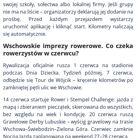
swojej szkoły, sołectwa albo lokalnej firmy. Jeśli grupy
nie ma na liście – organizatorzy deklarują jej dodanie na
prośbę. Przed każdym przejazdem wystarczy
uruchomić aplikację i kliknąć start. Kilometry naliczają
się automatycznie.
Wschowskie imprezy rowerowe. Co czeka
rowerzystów w czerwcu?
Rywalizacja oficjalnie rusza 1 czerwca na stadionie
podczas Dnia Dziecka. Tydzień później, 7 czerwca,
odbędzie się Tour de Wójcik – kręcenie kilometrów po
zamkniętej pętli ulic we Wschowie.
14 czerwca startuje Rower i Stempel Challenge: jazda z
mapą i zbieraniem pieczątek, skierowana do wszystkich,
bez względu na wiek i kondycję. 20 czerwca ruszą
Gravelowe Derby Lubuskie – wyścig gravelowy na trasie
Wschowa–Świebodzin–Zielona Góra. Czerwiec zamknie
Nocna Jazda zaplanowana na weekend 27–28 czerwca.