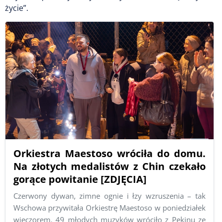
życie”.
Orkiestra Maestoso wróciła do domu.
Na złotych medalistów z Chin czekało
gorące powitanie [ZDJĘCIA]
Czerwony dywan, zimne ognie i łzy wzruszenia – tak
Wschowa przywitała Orkiestrę Maestoso w poniedziałek
wieczorem. 49 młodych muzyków wróciło z Pekinu ze