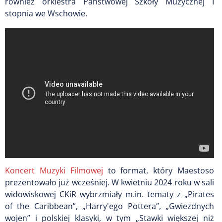
również orkiestra Państwowej Szkoły Muzycznej I
stopnia we Wschowie.
Koncert Muzyki Filmowej
to format, który Maestoso
prezentowało już wcześniej. W kwietniu 2024 roku w sali
widowiskowej CKiR wybrzmiały m.in. tematy z „Pirates
of the Caribbean”, „Harry'ego Pottera”, „Gwiezdnych
wojen” i polskiej klasyki, w tym „Stawki większej niż