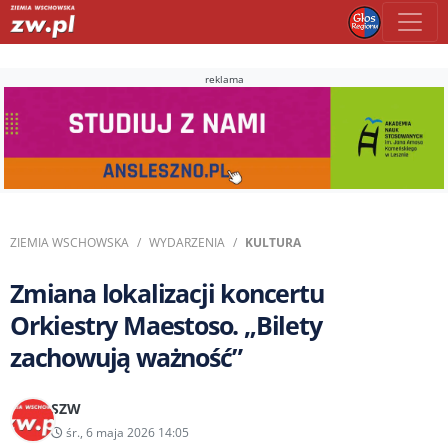
reklama
ZIEMIA WSCHOWSKA
WYDARZENIA
KULTURA
Zmiana lokalizacji koncertu
Orkiestry Maestoso. „Bilety
zachowują ważność”
SZW
śr., 6 maja 2026 14:05