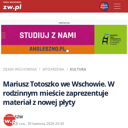
reklama
ZIEMIA WSCHOWSKA
WYDARZENIA
KULTURA
Mariusz Totoszko we Wschowie. W
rodzinnym mieście zaprezentuje
materiał z nowej płyty
SZW
czw., 30 kwietnia 2026 20:30