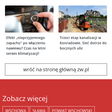
Efekt „nieprzyjemnego
Trzeci etap kanalizacji w
zapachu” po włączeniu
Konradowie. Sieć dotrze do
nawiewu? Czas na letni
bocznych ulic
serwis klimatyzacji!
wróć na stronę główną zw.pl
Zobacz więcej
WSCHOWA
SŁAWA
POWIAT WSCHOWSKI