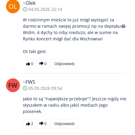
~Olek
04.05.2026 22:14
W rodzinnym mieście to już mógł wystąpić za
darmo w ramach swojej promocji np na deptaku😂
Widm, 4 dychy to niby niedużo, ale w sumie na
Rynku koncert mógł dać dla Wschowian
Ot taki gest
0
0
Odpowiedz
~FWS
05.05.2026 09:54
Jakie to są "największe przeboje"? Jeszcze nigdy nie
słyszałem w radiu albo jakiś mediach jego
piosenek.
2
0
Odpowiedz