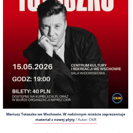
Mariusz Totoszko we Wschowie. W rodzinnym mieście zaprezentuje
materiał z nowej płyty
/ Autor: CKiR