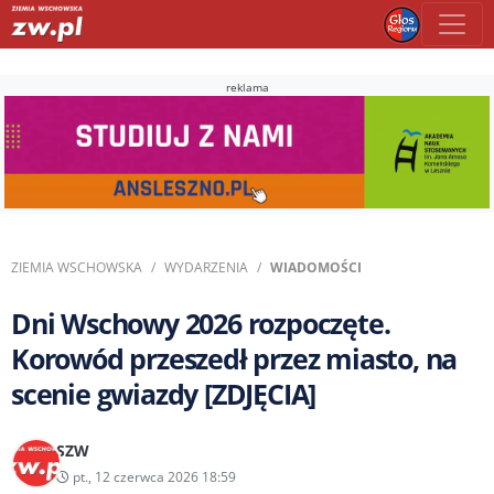
reklama
ZIEMIA WSCHOWSKA
WYDARZENIA
WIADOMOŚCI
Dni Wschowy 2026 rozpoczęte.
Korowód przeszedł przez miasto, na
scenie gwiazdy [ZDJĘCIA]
SZW
pt., 12 czerwca 2026 18:59