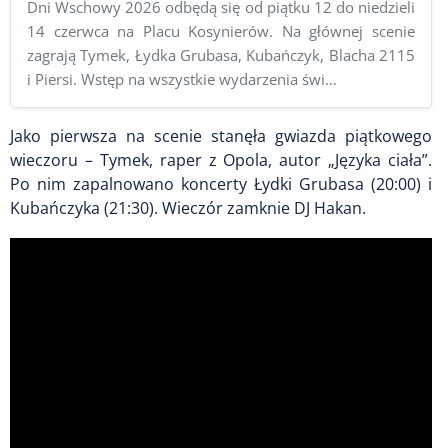
Dni Wschowy 2026 odbędą się od piątku 12 do niedzieli
14 czerwca na Placu Kosynierów. Na głównej scenie
zagrają Tymek, Łydka Grubasa, Kubańczyk, Blacha 2115
i Piersi. Wstęp na wszystkie wydarzenia świ…
Jako pierwsza na scenie stanęła gwiazda piątkowego
wieczoru – Tymek, raper z Opola, autor „Języka ciała”.
Po nim zapalnowano koncerty Łydki Grubasa (20:00) i
Kubańczyka (21:30). Wieczór zamknie DJ Hakan.