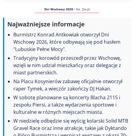
Dni Wschowy 2026
/
fot. Zw.pl
Najważniejsze informacje
Burmistrz Konrad Antkowiak otworzył Dni
Wschowy 2026, które odbywają się pod hasłem
"Lubuskie Pełne Mocy".
Tradycyjny korowód przeszedł przez Wschowę,
wzięli w nim udział mieszkańcy oraz delegacje z
miast partnerskich.
Na Placu Kosynierów zabawę oficjalnie otworzył
raper Tymek, a wieczór zakończy DJ Hakan.
W sobotę planowane są koncerty Blacha 2115 i
zespołu Piersi, a także wydarzenia sportowe i
kulturalne w różnych miejscach miasta.
W niedzielę odbędzie się wyścig kolarski Solid MTB
Gravel Race oraz inne atrakcje, takie jak Dyktando
o Pióro Burmistrza i wernisaż wystawy z okazji 70-