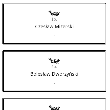
śp.
Czesław Mizerski
-
śp.
Bolesław Dworzyński
-