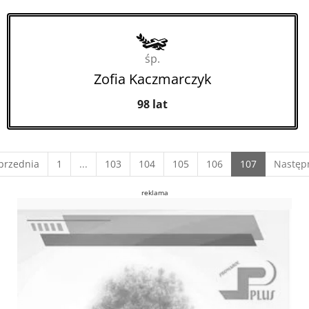
śp.
Zofia Kaczmarczyk
98 lat
(current)
przednia
1
...
103
104
105
106
107
Następ
reklama