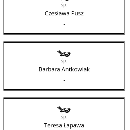
śp.
Czesława Pusz
-
śp.
Barbara Antkowiak
-
śp.
Teresa Łapawa