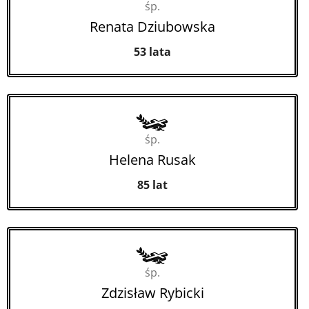
śp.
Renata Dziubowska
53 lata
śp.
Helena Rusak
85 lat
śp.
Zdzisław Rybicki