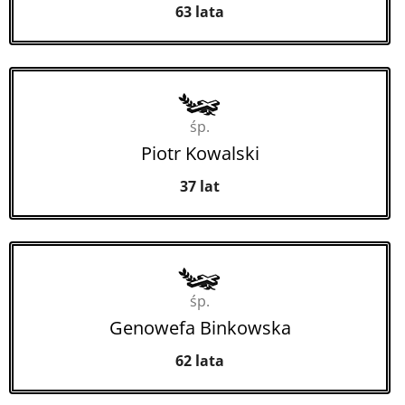
63 lata
śp.
Piotr Kowalski
37 lat
śp.
Genowefa Binkowska
62 lata