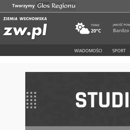
Tworzymy
JAKOŚĆ POW
TERAZ
Bardzo
20°C
WIADOMOŚCI
SPORT