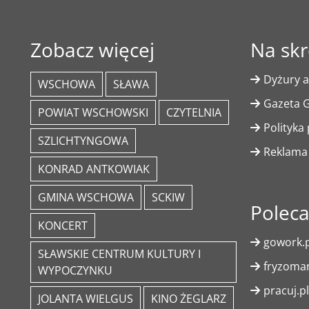
Zobacz więcej
Na skr
Dyżury a
WSCHOWA
SŁAWA
Gazeta G
POWIAT WSCHOWSKI
CZYTELNIA
Polityka
SZLICHTYNGOWA
Reklama
KONRAD ANTKOWIAK
GMINA WSCHOWA
SCKIW
Polec
KONCERT
gowork.p
SŁAWSKIE CENTRUM KULTURY I
fryzoman
WYPOCZYNKU
pracuj.pl
JOLANTA WIELGUS
KINO ŻEGLARZ