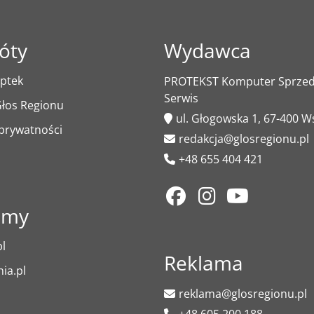
óty
Wydawca
ptek
PROTEKST Komputer Sprzeda
Serwis
łos Regionu
ul. Głogowska 1, 67-400 
 prywatności
redakcja@glosregionu.pl
+48 655 404 421
amy
l
Reklama
ia.pl
reklama@glosregionu.pl