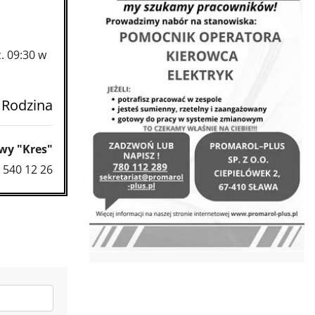
. 09:30 w
 Rodzina
wy "Kres"
 540 12 26