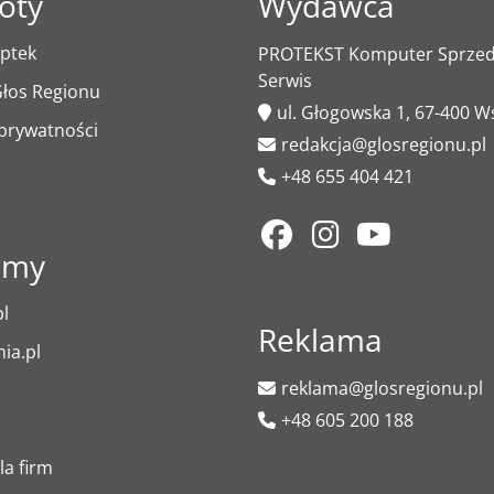
óty
Wydawca
ptek
PROTEKST Komputer Sprzeda
Serwis
łos Regionu
ul. Głogowska 1, 67-400 
 prywatności
redakcja@glosregionu.pl
+48 655 404 421
amy
l
Reklama
ia.pl
reklama@glosregionu.pl
+48 605 200 188
la firm