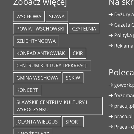
Zobacz więcej
Na skr
Dyżury a
WSCHOWA
SŁAWA
Gazeta G
POWIAT WSCHOWSKI
CZYTELNIA
Polityka
SZLICHTYNGOWA
Reklama
KONRAD ANTKOWIAK
CKIR
CENTRUM KULTURY I REKREACJI
Polec
GMINA WSCHOWA
SCKIW
gowork.p
KONCERT
fryzoman
SŁAWSKIE CENTRUM KULTURY I
pracuj.pl
WYPOCZYNKU
praca.pl
JOLANTA WIELGUS
SPORT
Praca - d