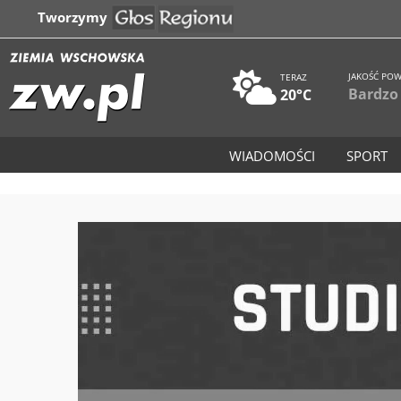
Tworzymy
JAKOŚĆ POW
TERAZ
Bardzo
20°C
WIADOMOŚCI
SPORT