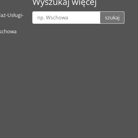
Wyszukaj więcej
ż-Usługi-
szukaj
Wschowa