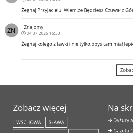
Żegnaj Przyjacielu. Wiem,ze Będziesz Czuwał z Gó
~Znajomy
04.07.2026 16:33
Żegnaj kolego z ławki i nie tylko.obys tam miał lep
Zobac
Zobacz więcej
Na skr
Dyżury a
WSCHOWA
SŁAWA
Gazeta G