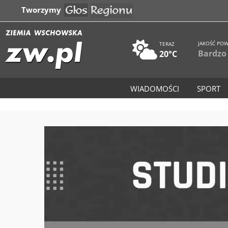
Tworzymy
JAKOŚĆ POW
TERAZ
Bardzo
20°C
WIADOMOŚCI
SPORT