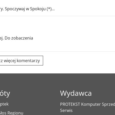
ry. Spoczywaj w Spokoju (*)…
iej. Do zobaczenia
z więcej komentarzy
óty
Wydawca
ptek
PROTEKST Komputer Sprzeda
Serwis
łos Regionu