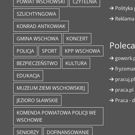
POWIAT WSCHOWSKI
CZYTELNIA
Polityka
SZLICHTYNGOWA
Reklama
KONRAD ANTKOWIAK
GMINA WSCHOWA
KONCERT
Polec
POLICJA
SPORT
KPP WSCHOWA
gowork.p
BEZPIECZEŃSTWO
KULTURA
fryzoman
EDUKACJA
pracuj.pl
MUZEUM ZIEMI WSCHOWSKIEJ
praca.pl
JEZIORO SŁAWSKIE
Praca - d
KOMENDA POWIATOWA POLICJI WE
WSCHOWIE
SENIORZY
DOFINANSOWANIE