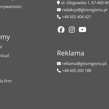
ul. Głogowska 1, 67-400 
 prywatności
redakcja@glosregionu.pl
+48 655 404 421
amy
l
Reklama
ia.pl
reklama@glosregionu.pl
+48 605 200 188
la firm