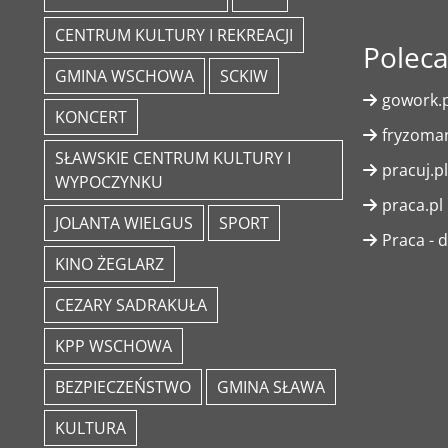
CENTRUM KULTURY I REKREACJI
Polec
GMINA WSCHOWA
SCKIW
gowork.p
KONCERT
fryzoman
SŁAWSKIE CENTRUM KULTURY I
pracuj.pl
WYPOCZYNKU
praca.pl
JOLANTA WIELGUS
SPORT
Praca - d
KINO ŻEGLARZ
CEZARY SADRAKUŁA
KPP WSCHOWA
BEZPIECZEŃSTWO
GMINA SŁAWA
KULTURA