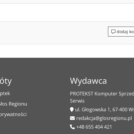
dodaj ko
óty
Wydawca
ptek
PROTEKST Komputer Sprzeda
Serwis
łos Regionu
ul. Głogowska 1, 67-400 
 prywatności
redakcja@glosregionu.pl
+48 655 404 421