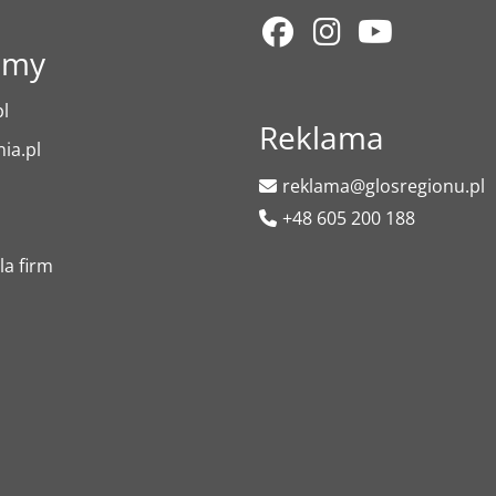
amy
l
Reklama
ia.pl
reklama@glosregionu.pl
+48 605 200 188
la firm