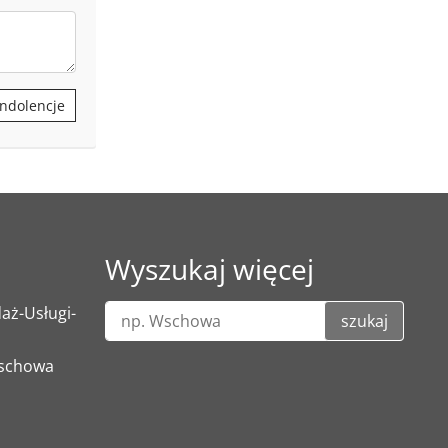
ndolencje
Wyszukaj więcej
ż-Usługi-
szukaj
Wschowa