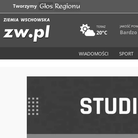
Tworzymy
JAKOŚĆ POW
TERAZ
Bardzo
20°C
WIADOMOŚCI
SPORT