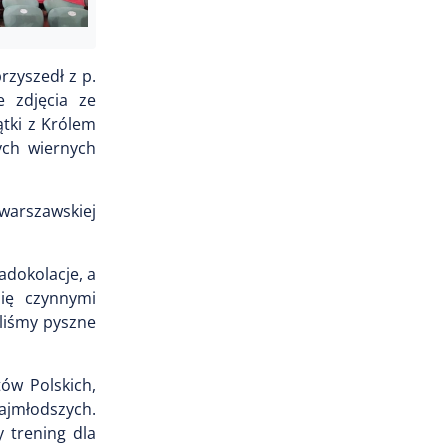
rzyszedł z p.
e zdjęcia ze
ątki z Królem
ych wiernych
warszawskiej
adokolacje, a
się czynnymi
liśmy pyszne
ów Polskich,
ajmłodszych.
 trening dla