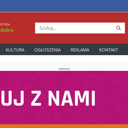
IETRZA
 dobra
KULTURA
OGŁOSZENIA
REKLAMA
KONTAKT
reklama