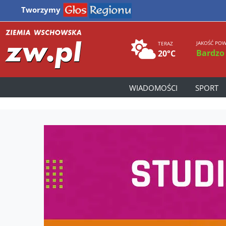
Tworzymy
JAKOŚĆ POW
TERAZ
Bardzo
20°C
WIADOMOŚCI
SPORT