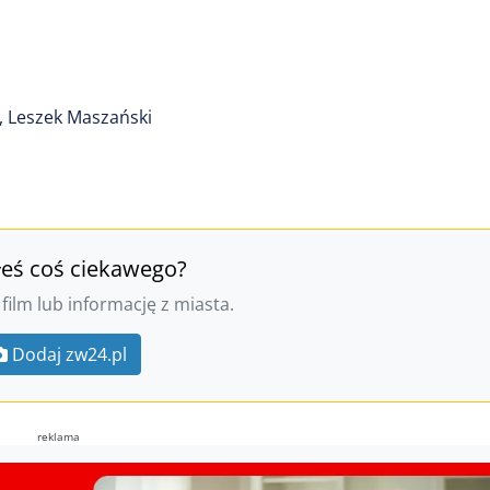
ki, Leszek Maszański
łeś coś ciekawego?
 film lub informację z miasta.
Dodaj zw24.pl
reklama