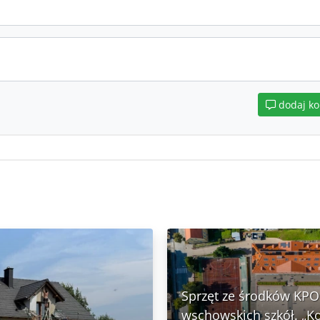
dodaj k
Sprzęt ze środków KPO 
wschowskich szkół. „K