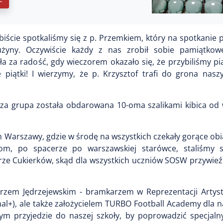
iście spotkaliśmy się z p. Przemkiem, który na spotkanie p
żyny. Oczywiście każdy z nas zrobił sobie pamiątkow
ła za radość, gdy wieczorem okazało się, że przybiliśmy pi
 piątki! I wierzymy, że p. Krzysztof trafi do grona nasz
sza grupa została obdarowana 10-oma szalikami kibica od 
 Warszawy, gdzie w środę na wszystkich czekały gorące obi
om, po spacerze po warszawskiej starówce, staliśmy 
rze Cukierków, skąd dla wszystkich uczniów SOSW przywieź
gorzem Jędrzejewskim - bramkarzem w Reprezentacji Artyst
l+), ale także założycielem TURBO Football Academy dla n
ym przyjedzie do naszej szkoły, by poprowadzić specjalny