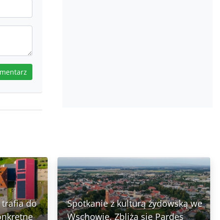
omentarz
trafia do
Spotkanie z kulturą żydowską we
onkretne
Wschowie. Zbliża się Pardes