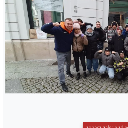
zobacz galerię zdję