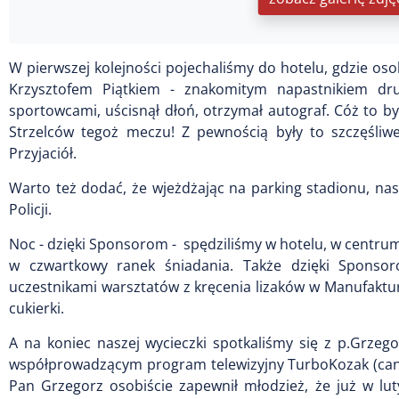
W pierwszej kolejności pojechaliśmy do hotelu, gdzie osob
Krzysztofem Piątkiem - znakomitym napastnikiem dru
sportowcami, uścisnął dłoń, otrzymał autograf. Cóż to by
Strzelców tegoż meczu! Z pewnością były to szczęśliwe
Przyjaciół.
Warto też dodać, że wjeżdżając na parking stadionu, na
Policji.
Noc - dzięki Sponsorom - spędziliśmy w hotelu, w centrum
w czwartkowy ranek śniadania. Także dzięki Sponsor
uczestnikami warsztatów z kręcenia lizaków w Manufaktu
cukierki.
A na koniec naszej wycieczki spotkaliśmy się z p.Grze
współprowadzącym program telewizyjny TurboKozak (cana
Pan Grzegorz osobiście zapewnił młodzież, że już w lut