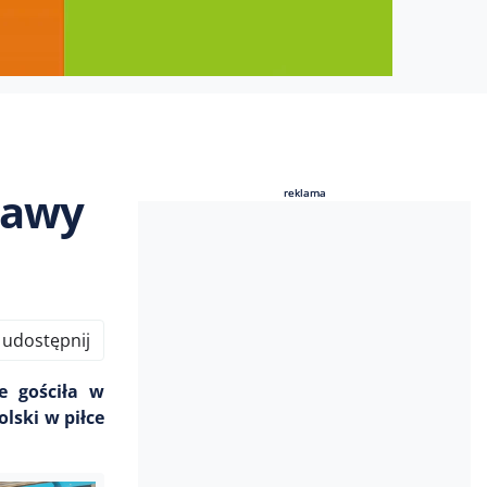
zawy
reklama
reklama
udostępnij
e gościła w
lski w piłce