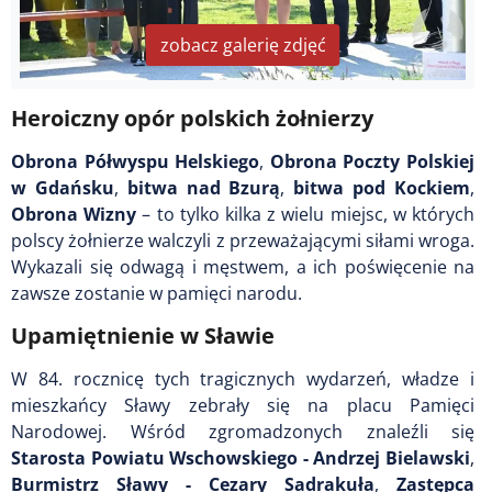
zobacz galerię zdjęć
Heroiczny opór polskich żołnierzy
Obrona Półwyspu Helskiego
,
Obrona Poczty Polskiej
w Gdańsku
,
bitwa nad Bzurą
,
bitwa pod Kockiem
,
Obrona Wizny
– to tylko kilka z wielu miejsc, w których
polscy żołnierze walczyli z przeważającymi siłami wroga.
Wykazali się odwagą i męstwem, a ich poświęcenie na
zawsze zostanie w pamięci narodu.
Upamiętnienie w Sławie
W 84. rocznicę tych tragicznych wydarzeń, władze i
mieszkańcy Sławy zebrały się na placu Pamięci
Narodowej. Wśród zgromadzonych znaleźli się
Starosta Powiatu Wschowskiego - Andrzej Bielawski
,
Burmistrz Sławy - Cezary Sadrakuła
,
Zastępca