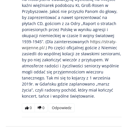
kaźni więźniarek podobozu KL Groß-Rosen w
Przybyszowie. Jakoś nie przyszło Panom do głowy,
by zaprezentować a nawet sprezentować na
płytach CD, gościom z za Odry „Raport o stratach
poniesionych przez Polskę w wyniku agresji i
okupacji niemieckiej w czasie II wojny światowej
1939-1945”. (Dla zainteresowanych
https://straty-
wojenne.pl/.)
Po części oficjalnej goście z Niemiec
zasiedli do wspólnej kolacji ze sławskimi seniorami,
by po niej zakończyć wieczór z przytupem. W
atmosferze radości i życzliwości seniorzy wspólnie
mogli oddać się przyjemnościom wieczoru
tanecznego. Tak mi się to kojarzy z 1 września
2019r. w Gdańsku gdzie zaplanowano „marsz
życia”, czyli radosny pochód, który miał kończyć
koncert, tańce i wspólne świętowanie.
0
0
Odpowiedz