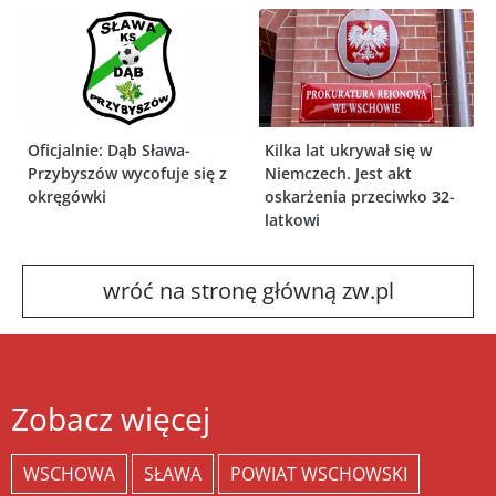
Oficjalnie: Dąb Sława-
Kilka lat ukrywał się w
Przybyszów wycofuje się z
Niemczech. Jest akt
okręgówki
oskarżenia przeciwko 32-
latkowi
wróć na stronę główną zw.pl
Zobacz więcej
WSCHOWA
SŁAWA
POWIAT WSCHOWSKI