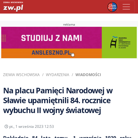
reklama
ZIEMIA WSCHOWSKA
WYDARZENIA
WIADOMOŚCI
Na placu Pamięci Narodowej w
Sławie upamiętnili 84. rocznice
wybuchu II wojny światowej
pt., 1 września 2023 12:53
Dokładnie 84 lata temu, 1 września 1939 roku,