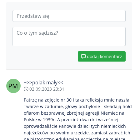
dodaj komentarz
~>>polak mały<<
02.09.2023 23:31
Patrzę na zdjęcie nr 30 i taka refleksja mnie naszła.
Twarze w zadumie, głowy pochylone - składają hołd
ofiarom bezprawnej zbrojnej agresji Niemiec na
Polskę w 1939r. A przecież dwa dni wcześniej
oprowadzaliście Panowie dzieci tych niemieckich
najeźdźców po swoim urzędzie, zamiast zabrać ich
na historyczno-edukacyjną wycieczkę na miejsce