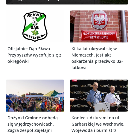
Oficjalnie: Dąb Sława-
Kilka lat ukrywał się w
Przybyszów wycofuje się z
Niemczech. Jest akt
okręgówki
oskarżenia przeciwko 32-
latkowi
Dożynki Gminne odbędą
Koniec z dziurami na ul.
się w Jędrzychowicach.
Garbarskiej we Wschowie.
Zagra zespół Zajefajni
Wojewoda i burmistrz