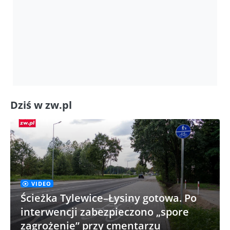
Dziś w zw.pl
VIDEO
Ścieżka Tylewice–Łysiny gotowa. Po
interwencji zabezpieczono „spore
zagrożenie” przy cmentarzu