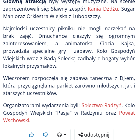
Główną atrakcją
były występy muzyczne. Na scenie
zaprezentowali się: Sławny zespół,
Kania Dżdżu
, Sugar
Man oraz Orkiestra Wiejska z Lubooszczy.
Najmłodsi uczestnicy pikniku nie mogli narzekać na
brak zajęć. Dmuchańce cieszyły się ogromnym
zainteresowaniem, a animatorka Ciocia Kajka,
prowadziła specjalne gry i zabawy. Koło Gospodyń
Wiejskich wraz z Radą Sołecką zadbały o bogaty wybór
lokalnych przysmaków.
Wieczorem rozpoczęła się zabawa taneczna z DJ-em,
która przyciągnęła na parkiet zarówno młodszych, jak i
starszych uczestników.
Organizatorami wydarzenia byli:
Sołectwo Radzyń
, Koło
Gospodyń Wiejskich "Pasja" w Radzyniu oraz
Powiat
Wschowski
.
😊
udostępnij