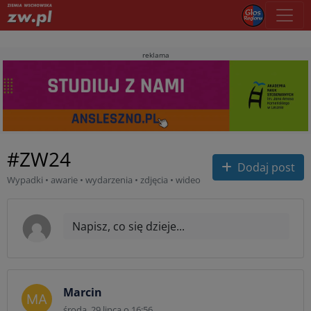
reklama
#ZW24
Dodaj post
Wypadki • awarie • wydarzenia • zdjęcia • wideo
Napisz, co się dzieje...
Marcin
środa, 29 lipca o 16:56