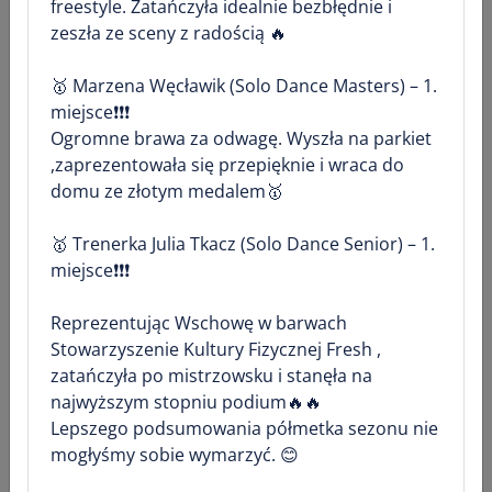
freestyle. Zatańczyła idealnie bezbłędnie i
zeszła ze sceny z radością 🔥
🥇 Marzena Węcławik (Solo Dance Masters) – 1.
miejsce❗❗❗
+4
Ogromne brawa za odwagę. Wyszła na parkiet
,zaprezentowała się przepięknie i wraca do
domu ze złotym medalem🥇
​🥇 Trenerka Julia Tkacz (Solo Dance Senior) – 1.
miejsce❗❗❗
😊
1
(0)
Reprezentując Wschowę w barwach
Stowarzyszenie Kultury Fizycznej Fresh ,
zatańczyła po mistrzowsku i stanęła na
Adrianna Knieć
najwyższym stopniu podium🔥🔥
​Lepszego podsumowania półmetka sezonu nie
poniedziałek, 13 lipca o 00:21
mogłyśmy sobie wymarzyć. 😊
W dniu 19.07.2026 o godz. 19.00 w sali