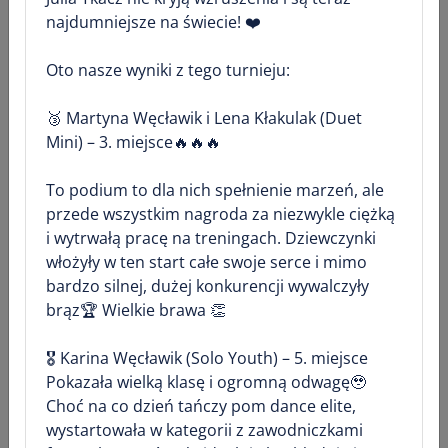
trenerów przynosi wymierne efekty. Zakończenie
najdumniejsze na świecie! ❤️
sezonu z miejscem w czołówce kraju w hali oraz
medalem Mistrzostw Polski na plaży jest powodem
Oto nasze wyniki z tego turnieju:
do ogromnej dumy dla całego klubu.
​🥉 Martyna Węcławik i Lena Kłakulak (Duet
Serdecznie gratulujemy Izabeli oraz wszystkim,
Mini) – 3. miejsce🔥🔥🔥
którzy przyczynili się do tego sukcesu. Życzymy
kolejnych sportowych osiągnięć w nadchodzącym
To podium to dla nich spełnienie marzeń, ale
sezonie!
przede wszystkim nagroda za niezwykle ciężką
i wytrwałą pracę na treningach. Dziewczynki
włożyły w ten start całe swoje serce i mimo
bardzo silnej, dużej konkurencji wywalczyły
brąz🏆 Wielkie brawa 👏
🎖️ Karina Węcławik (Solo Youth) – 5. miejsce
Pokazała wielką klasę i ogromną odwagę🥹
Choć na co dzień tańczy pom dance elite,
wystartowała w kategorii z zawodniczkami