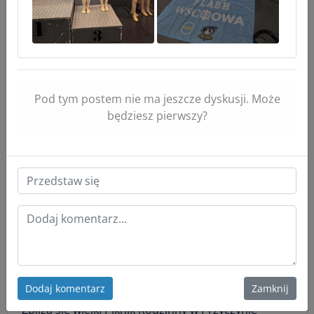
Pod tym postem nie ma jeszcze dyskusji. Może
będziesz pierwszy?
😊
2
(0)
Anonim
niedziela, 12 lipca o 13:50
Dodaj komentarz
Zamknij
Zbliża się wielki Piknik Rodzinny w Przyczynie