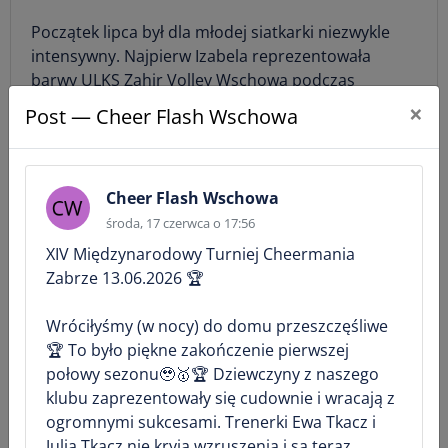
Początek lipca był dla młodej siatkarki niezwykle
intensywny. Najpierw Izabela reprezentowała
barwy ULKS Zahir Volley Wschowa podczas
Mistrzostw Polski w minisiatkówce w Gliwicach,
×
Post — Cheer Flash Wschowa
gdzie wspólnie z klubowymi koleżankami zajęła 26.
miejsce w kraju, rywalizując z najlepszymi
drużynami z całej Polski.
Cheer Flash Wschowa
Zaledwie kilka dni później ponownie stanęła do
środa, 17 czerwca o 17:56
walki o medale – tym razem na piasku. W parze z
XIV Międzynarodowy Turniej Cheermania
zawodniczką UKS SG Kożuchów pokazała świetną
Zabrze 13.06.2026 🏆
formę i determinację, zdobywając brązowy medal
Mistrzostw Polski w siatkówce plażowej w kategorii
​Wróciłyśmy (w nocy) do domu przeszczęśliwe
U-13.
🏆 To było piękne zakończenie pierwszej
połowy sezonu🥹🥇🏆 Dziewczyny z naszego
To kolejny dowód na wysoki poziom szkolenia
klubu zaprezentowały się cudownie i wracają z
prowadzonego w ULKS Zahir Volley Wschowa oraz
ogromnymi sukcesami. Trenerki Ewa Tkacz i
potwierdzenie, że ciężka praca zawodniczek i
Julia Tkacz nie kryją wzruszenia i są teraz