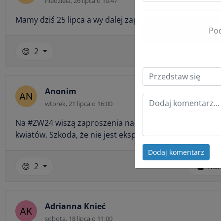
niedziela, 26 lipca o 10:47
Mamy dziś 25 lipca a wy dalej zapraszacie na imprezy, kt
Pod
😊
2
Ko
Anonim
wtorek, 21 lipca o 16:00
Na #ZW24 wiszą zaproszenia na imprezy, które się już od
kwiatów. Szkoda, że nie jest eksponowany w dogodniejsz
Dodaj komentarz
😊
2
Ko
Adrianna Knieć
sobota, 18 lipca o 11:00