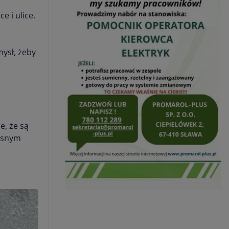
e i ulice.
mysł, żeby
e, że są
łasnym