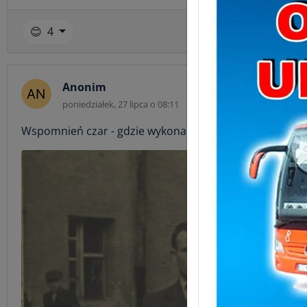
😊
4
Ko
Anonim
poniedziałek, 27 lipca o 08:11
Wspomnień czar - gdzie wykonano we Wschowie to zdję