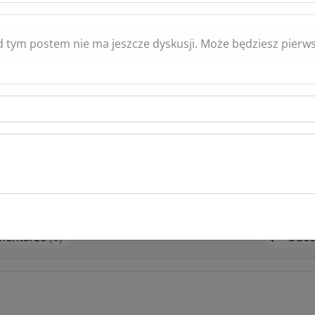
óre się odbyły tydzień temu :-))))
 tym postem nie ma jeszcze dyskusji. Może będziesz pierw
mentarze
(0)
Udos
były a filmik o czarnej pszczole jest aktualny do końca kwit
ej formie. Przecież to obcowanie z przyrodą w najczystszej
mentarze
(0)
Udos