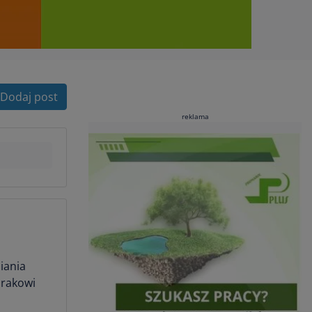
Dodaj post
reklama
iania
brakowi