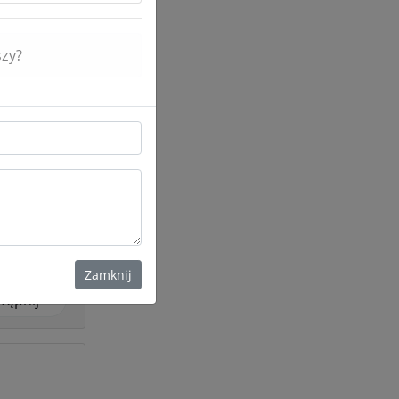
szy?
tępnij
nienia
 postaci.
Zamknij
tępnij