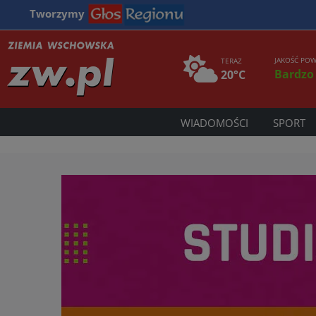
Tworzymy
JAKOŚĆ POW
TERAZ
Bardzo
20°C
WIADOMOŚCI
SPORT