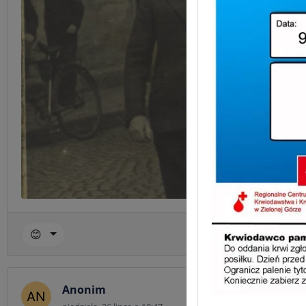
😊
Kom
Anonim