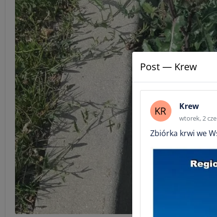
Post — Krew
Krew
wtorek, 2 cze
Zbiórka krwi we 