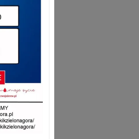
tępnij