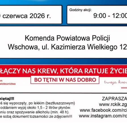
entarze
(4)
Udos