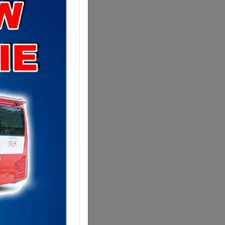
tępnij