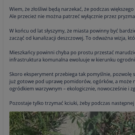
Wiem, że złośliwi będą narzekać, że podczas większego 
Ale przecież nie można patrzeć wyłącznie przez pryzma
W końcu od lat słyszymy, że miasta powinny być bardzi
zacząć od kanalizacji deszczowej. To odważna wizja, k
Mieszkańcy powinni chyba po prostu przestać marudzić
infrastruktura komunalna ewoluuje w kierunku ogrodni
Skoro eksperyment przebiega tak pomyślnie, pozwolę so
już gotowe pod uprawę pomidorów, ogórków, a może naw
ogródkiem warzywnym – ekologicznie, nowocześnie i z
Pozostaje tylko trzymać kciuki, żeby podczas następne