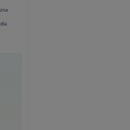
czna
 dla