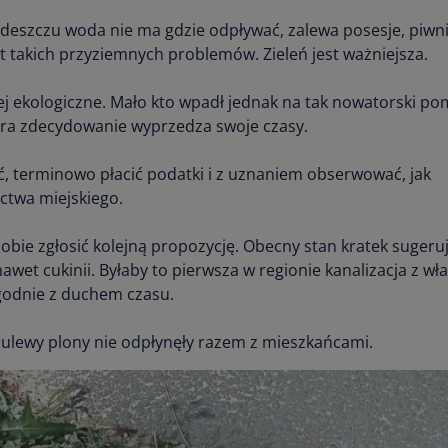
deszczu woda nie ma gdzie odpływać, zalewa posesje, piwnic
t takich przyziemnych problemów. Zieleń jest ważniejsza.
ej ekologiczne. Mało kto wpadł jednak na tak nowatorski po
tóra zdecydowanie wyprzedza swoje czasy.
, terminowo płacić podatki i z uznaniem obserwować, jak
ctwa miejskiego.
bie zgłosić kolejną propozycję. Obecny stan kratek sugeruj
et cukinii. Byłaby to pierwsza w regionie kanalizacja z w
godnie z duchem czasu.
j ulewy plony nie odpłynęły razem z mieszkańcami.