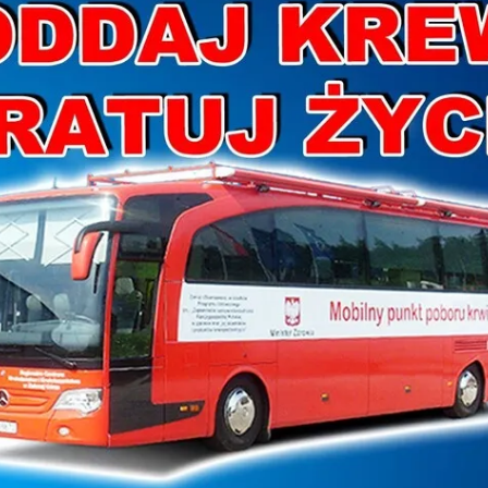
mentarze
(4)
Udos
cie?