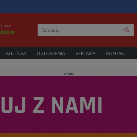
IETRZA
 dobra
KULTURA
OGŁOSZENIA
REKLAMA
KONTAKT
reklama