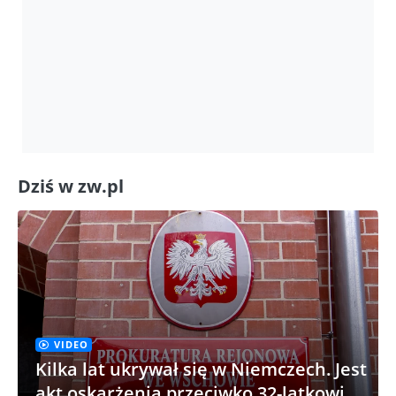
Dziś w zw.pl
VIDEO
Kilka lat ukrywał się w Niemczech. Jest
akt oskarżenia przeciwko 32-latkowi