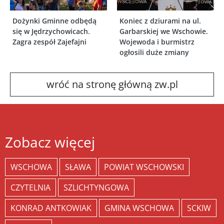
Dożynki Gminne odbędą
Koniec z dziurami na ul.
się w Jędrzychowicach.
Garbarskiej we Wschowie.
Zagra zespół Zajefajni
Wojewoda i burmistrz
ogłosili duże zmiany
wróć na stronę główną zw.pl
Zobacz więcej
WSCHOWA
SŁAWA
POWIAT WSCHOWSKI
CZYTELNIA
SZLICHTYNGOWA
KONRAD ANTKOWIAK
GMINA WSCHOWA
SCKIW