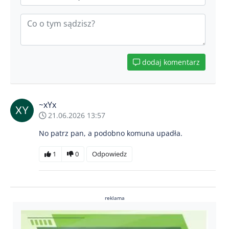
dodaj komentarz
~xYx
21.06.2026 13:57
No patrz pan, a podobno komuna upadła.
1
0
Odpowiedz
reklama