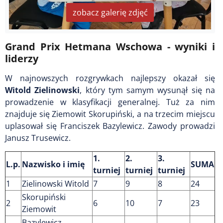
zobacz galerię zdjęć
Grand Prix Hetmana Wschowa - wyniki i
liderzy
W najnowszych rozgrywkach najlepszy okazał się
Witold Zielinowski
, który tym samym wysunął się na
prowadzenie w klasyfikacji generalnej. Tuż za nim
znajduje się Ziemowit Skorupiński, a na trzecim miejscu
uplasował się Franciszek Bazylewicz.
Zawody prowadzi
Janusz Trusewicz.
1.
2.
3.
L.p.
Nazwisko i imię
SUMA
turniej
turniej
turniej
1
Zielinowski Witold
7
9
8
24
Skorupiński
2
6
10
7
23
Ziemowit
Bazylewicz