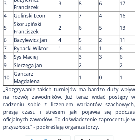
3
3
8
6
17
Franciszek
4
Goliński Leon
5
7
4
16
Skorupiński
5
2
6
5
13
Franciszek
6
Bazylewicz Jan
4
5
2
11
7
Rybacki Wiktor
1
4
1
6
8
Sys Maciej
3
3
6
9
Sierżęga Jan
2
2
Gancarz
10
1
0
1
Magdalena
„
Rozgrywanie takich turniejów ma bardzo duży wpływ
na rozwój zawodników. Już teraz widać postępy w
radzeniu sobie z liczeniem wariantów szachowych,
presją czasu i stresem jaki pojawia się podczas
oficjalnych zawodów. To doświadczenie zaprocentuje w
przyszłości.” - podkreślają organizatorzy.