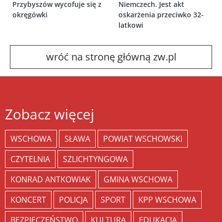
Przybyszów wycofuje się z
Niemczech. Jest akt
okręgówki
oskarżenia przeciwko 32-
latkowi
wróć na stronę główną zw.pl
Zobacz więcej
WSCHOWA
SŁAWA
POWIAT WSCHOWSKI
CZYTELNIA
SZLICHTYNGOWA
KONRAD ANTKOWIAK
GMINA WSCHOWA
KONCERT
POLICJA
SPORT
KPP WSCHOWA
BEZPIECZEŃSTWO
KULTURA
EDUKACJA