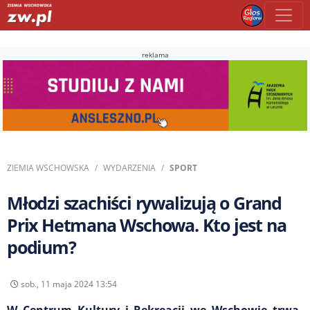
reklama
ZIEMIA WSCHOWSKA
WYDARZENIA
SPORT
Młodzi szachiści rywalizują o Grand
Prix Hetmana Wschowa. Kto jest na
podium?
sob., 11 maja 2024 13:54
W Centrum Kultury i Rekreacji we Wschowie trwa