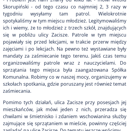
Skorupiński - od tego czasu co najmniej 2, 3 razy w
tygodniu wysyłamy tam patrol. Wielokrotnie
spotykaliśmy w tym miejscu młodzież. Legitymowaliśmy
ich i wiemy, że to młodzież z trzech szkół, znajdujących
się w pobliżu ulicy Zacisze. Patrole w tym miejscu
pojawiały się przed lekcjami, w trakcie przerw między
zajęciami i po lekcjach. Na pewno też wystawiane były
mandaty za zaśmiecanie tego terenu. Jakiś czas temu
organizowaliśmy patrole wraz z nauczycielami. Do
sprzątania tego miejsca była zaangażowana Spółka
Komunalna. Robimy co w naszej mocy, organizujemy w
szkołach spotkania, gdzie poruszany jest również temat
zaśmiecania.
Pomimo tych działań, ulica Zacisze przy posesjach jej
mieszkańców, jak mówi jeden z nich, przeradza się
chwilami w śmietnisko i zdaniem wschowianina służby
zajmujące się sprzątaniem w mieście, powinny częściej
zaglądać na ulicę Zacisze. Do tematu jeszcze wrócimy.