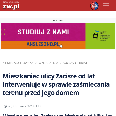
reklama
ZIEMIA WSCHOWSKA
WYDARZENIA
GORĄCY TEMAT
Mieszkaniec ulicy Zacisze od lat
interweniuje w sprawie zaśmiecania
terenu przed jego domem
pt., 23 marca 2018 11:25
Mieszkaniec ulicy Zacisze we Wschowie od kilku lat