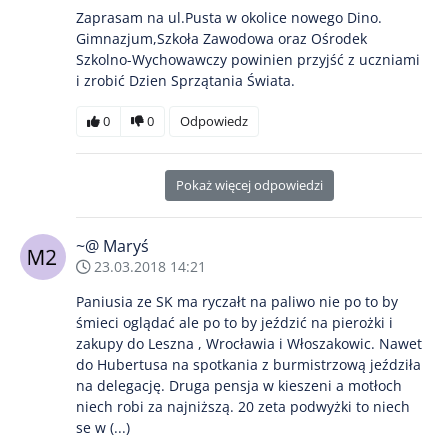
Zaprasam na ul.Pusta w okolice nowego Dino.
Gimnazjum,Szkoła Zawodowa oraz Ośrodek
Szkolno-Wychowawczy powinien przyjść z uczniami
i zrobić Dzien Sprzątania Świata.
0
0
Odpowiedz
Pokaż więcej odpowiedzi
~@ Maryś
23.03.2018 14:21
Paniusia ze SK ma ryczałt na paliwo nie po to by
śmieci oglądać ale po to by jeździć na pierożki i
zakupy do Leszna , Wrocławia i Włoszakowic. Nawet
do Hubertusa na spotkania z burmistrzową jeździła
na delegację. Druga pensja w kieszeni a motłoch
niech robi za najniższą. 20 zeta podwyżki to niech
se w (...)