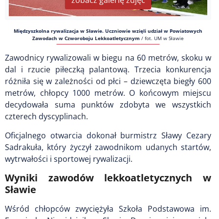
zobacz galerię zdjęć
Międzyszkolna rywalizacja w Sławie. Uczniowie wzięli udział w Powiatowych
Zawodach w Czworoboju Lekkoatletycznym
/
fot. UM w Sławie
Zawodnicy rywalizowali w biegu na 60 metrów, skoku w
dal i rzucie piłeczką palantową. Trzecia konkurencja
różniła się w zależności od płci – dziewczęta biegły 600
metrów, chłopcy 1000 metrów. O końcowym miejscu
decydowała suma punktów zdobyta we wszystkich
czterech dyscyplinach.
Oficjalnego otwarcia dokonał burmistrz Sławy Cezary
Sadrakuła, który życzył zawodnikom udanych startów,
wytrwałości i sportowej rywalizacji.
Wyniki zawodów lekkoatletycznych w
Sławie
Wśród chłopców zwyciężyła Szkoła Podstawowa im.