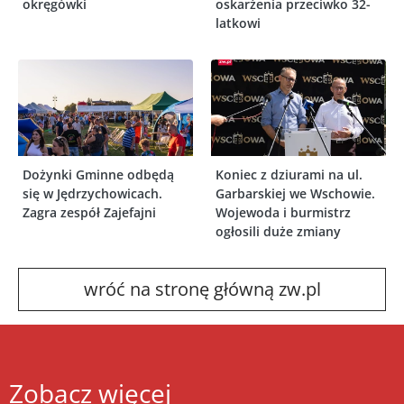
okręgówki
oskarżenia przeciwko 32-
latkowi
Dożynki Gminne odbędą
Koniec z dziurami na ul.
się w Jędrzychowicach.
Garbarskiej we Wschowie.
Zagra zespół Zajefajni
Wojewoda i burmistrz
ogłosili duże zmiany
wróć na stronę główną zw.pl
Zobacz więcej