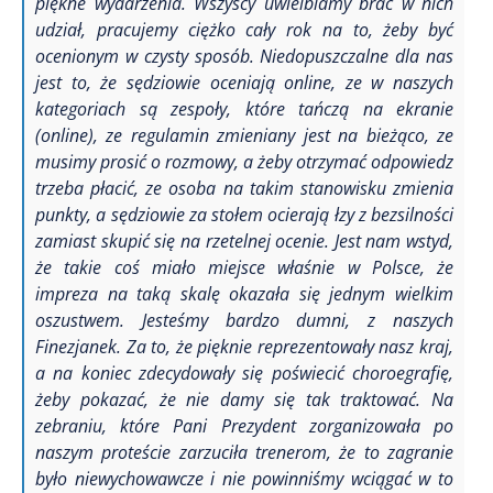
piękne wydarzenia. Wszyscy uwielbiamy brać w nich
udział, pracujemy ciężko cały rok na to, żeby być
ocenionym w czysty sposób. Niedopuszczalne dla nas
jest to, że sędziowie oceniają online, ze w naszych
kategoriach są zespoły, które tańczą na ekranie
(online), ze regulamin zmieniany jest na bieżąco, ze
musimy prosić o rozmowy, a żeby otrzymać odpowiedz
trzeba płacić, ze osoba na takim stanowisku zmienia
punkty, a sędziowie za stołem ocierają łzy z bezsilności
zamiast skupić się na rzetelnej ocenie. Jest nam wstyd,
że takie coś miało miejsce właśnie w Polsce, że
impreza na taką skalę okazała się jednym wielkim
oszustwem.
Jesteśmy bardzo dumni, z naszych
Finezjanek. Za to, że pięknie reprezentowały nasz kraj,
a na koniec zdecydowały się poświecić choroegrafię,
żeby pokazać, że nie damy się tak traktować. Na
zebraniu, które Pani Prezydent zorganizowała po
naszym proteście zarzuciła trenerom, że to zagranie
było niewychowawcze i nie powinniśmy wciągać w to