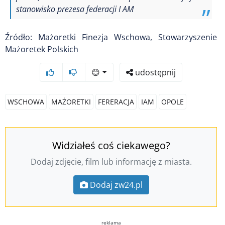
stanowisko prezesa federacji I AM
Źródło: Mażoretki Finezja Wschowa, Stowarzyszenie
Mażoretek Polskich
😊
udostępnij
WSCHOWA
MAŻORETKI
FERERACJA
IAM
OPOLE
Widziałeś coś ciekawego?
Dodaj zdjęcie, film lub informację z miasta.
Dodaj zw24.pl
reklama