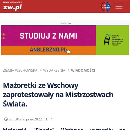
reklama
ZIEMIA WSCHOWSKA
WYDARZENIA
WIADOMOŚCI
Mażoretki ze Wschowy
zaprotestowały na Mistrzostwach
Świata.
wt., 30 sierpnia 2022 13:17
Mażoretki "Finezja" Wschowa wystąpiły na