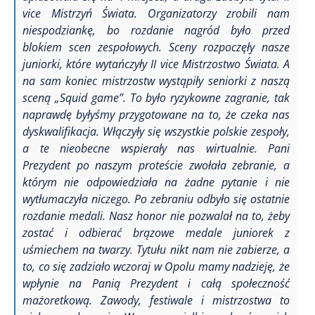
vice Mistrzyń Świata. Organizatorzy zrobili nam
niespodziankę, bo rozdanie nagród było przed
blokiem scen zespołowych.
Sceny rozpoczęły nasze
juniorki, które wytańczyły II vice Mistrzostwo Świata. A
na sam koniec mistrzostw wystąpiły seniorki z naszą
sceną „Squid game”. To było ryzykowne zagranie, tak
naprawdę byłyśmy przygotowane na to, że czeka nas
dyskwalifikacja. Włączyły się wszystkie polskie zespoły,
a te nieobecne wspierały nas wirtualnie. Pani
Prezydent po naszym proteście zwołała zebranie, a
którym nie odpowiedziała na żadne pytanie i nie
wytłumaczyła niczego. Po zebraniu odbyło się ostatnie
rozdanie medali. Nasz honor nie pozwalał na to, żeby
zostać i odbierać brązowe medale juniorek z
uśmiechem na twarzy. Tytułu nikt nam nie zabierze, a
to, co się zadziało wczoraj w Opolu mamy nadzieję, że
wpłynie na Panią Prezydent i całą społeczność
mażoretkową. Zawody, festiwale i mistrzostwa to