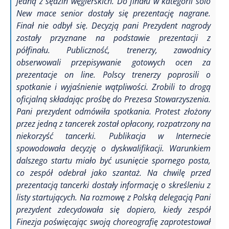
jedną z sędzin węgierskich.
Do finału w kategorii solo
New mace senior dostały się prezentację nagrane.
Finał nie odbył się. Decyzją pani Prezydent nagrody
zostały przyznane na podstawie prezentacji z
półfinału.
Publiczność, trenerzy, zawodnicy
obserwowali przepisywanie gotowych ocen za
prezentacje on line.
Polscy trenerzy poprosili o
spotkanie i wyjaśnienie wątpliwości. Zrobili to drogą
oficjalną składając prośbę do Prezesa Stowarzyszenia.
Pani prezydent odmówiła spotkania.
Protest złożony
przez jedną z tancerek został opłacony, rozpatrzony na
niekorzyść tancerki.
Publikacja w Internecie
spowodowała decyzję o dyskwalifikacji. Warunkiem
dalszego startu miało być usunięcie spornego posta,
co zespół odebrał jako szantaż.
Na chwilę przed
prezentacją tancerki dostały informację o skreśleniu z
listy startujących.
Na rozmowę z Polską delegacją Pani
prezydent zdecydowała się dopiero, kiedy zespół
Finezja poświęcając swoją choreografię zaprotestował