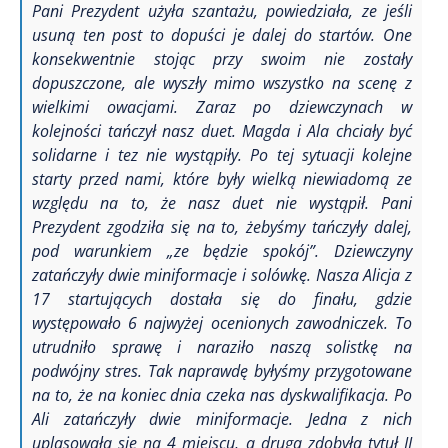
Pani Prezydent użyła szantażu, powiedziała, ze jeśli
usuną ten post to dopuści je dalej do startów. One
konsekwentnie stojąc przy swoim nie zostały
dopuszczone, ale wyszły mimo wszystko na scenę z
wielkimi owacjami. Zaraz po dziewczynach w
kolejności tańczył nasz duet. Magda i Ala chciały być
solidarne i tez nie wystąpiły. Po tej sytuacji kolejne
starty przed nami, które były wielką niewiadomą ze
względu na to, że nasz duet nie wystąpił. Pani
Prezydent zgodziła się na to, żebyśmy tańczyły dalej,
pod warunkiem „ze będzie spokój”. Dziewczyny
zatańczyły dwie miniformacje i solówkę. Nasza Alicja z
17 startujących dostała się do finału, gdzie
występowało 6 najwyżej ocenionych zawodniczek. To
utrudniło sprawę i naraziło naszą solistkę na
podwójny stres. Tak naprawdę byłyśmy przygotowane
na to, że na koniec dnia czeka nas dyskwalifikacja. Po
Ali zatańczyły dwie miniformacje. Jedna z nich
uplasowała się na 4 miejscu, a druga zdobyła tytuł II