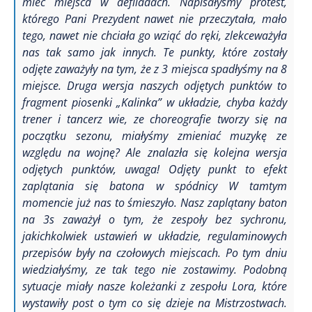
mieć miejsca w defiladach. Napisałyśmy protest,
którego Pani Prezydent nawet nie przeczytała, mało
tego, nawet nie chciała go wziąć do ręki, zlekceważyła
nas tak samo jak innych. Te punkty, które zostały
odjęte zaważyły na tym, że z 3 miejsca spadłyśmy na 8
miejsce. Druga wersja naszych odjętych punktów to
fragment piosenki „Kalinka” w układzie, chyba każdy
trener i tancerz wie, ze choreografie tworzy się na
początku sezonu, miałyśmy zmieniać muzykę ze
względu na wojnę? Ale znalazła się kolejna wersja
odjętych punktów, uwaga! Odjęty punkt to efekt
zaplątania się batona w spódnicy W tamtym
momencie już nas to śmieszyło. Nasz zaplątany baton
na 3s zaważył o tym, że zespoły bez sychronu,
jakichkolwiek ustawień w układzie, regulaminowych
przepisów były na czołowych miejscach. Po tym dniu
wiedziałyśmy, ze tak tego nie zostawimy. Podobną
sytuacje miały nasze koleżanki z zespołu Lora, które
wystawiły post o tym co się dzieje na Mistrzostwach.