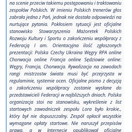
na scenie przeciw takiemu postępowaniu i traktowaniu
zespołów Polskich.
W imieniu Polskich trenerów głos
zabrała jedna z Pań, jednak nie dostała odpowiedzi na
nurtujące pytania.
Pokłosiem sytuacji jest oficjalne
stanowisko Stowarzyszenia Mażoretek Polskich
Rozwoju Kultury i Sportu o zakończeniu współpracy z
Federacją I am.
Orientacyjna ilość zgłoszonych
prezentacji:
Polska
Czechy
Ukraina
Węgry
RPA online
Chorwacja online
Francja online
Sędziowie online:
Węgry, Francja, Chorwacja.
Rywalizacja na zawodach
rangi mistrzostw świata musi być przejrzysta w
regulaminie, systemie ocen.
Oficjalne pismo z decyzją
o zakończeniu współpracy zostanie wysłane do
przedstawicieli Federacji w najbliższych dniach.
Polska
organizacja stoi na stanowisku, wykreślenie z list
startowych zawodniczek zespołu Lora było krokie.,
który był nie dopuszczalny.
Zespół opłacił wszystkie
wymagane opłaty startowe.
Nie naruszył przepisów
prawa, a w Internecie opublikował oficjalne