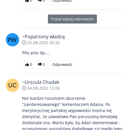
0
0
Odpowiedz
Pokaż więcej odpowiedzi
~Poparzony władzą
02.08.2022 20:32
Pitu pitu itp....
0
0
Odpowiedz
~Urszula Chudak
04.08.2022 12:06
Nie bardzo rozumiem oburzenie
"zainteresowanego" komentarzem Adasia. Po
merytorycznej pańskiej wypowiedzi można się
domyślać, że zawodowo Pan poruszoną tematykę
doskonale zna. Warto było, by Adaś skomentował -
przynajmniej poznaliśmy dodatkowe szczegóły tego