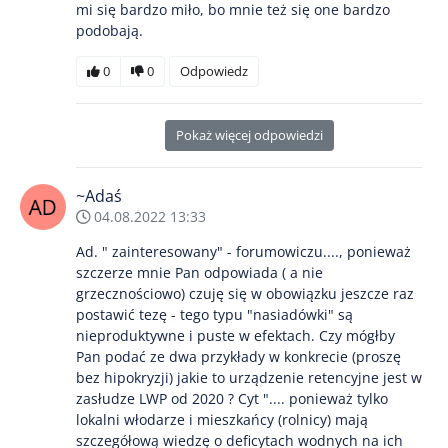
mi się bardzo miło, bo mnie też się one bardzo
podobają.
0
0
Odpowiedz
Pokaż więcej odpowiedzi
~Adaś
04.08.2022 13:33
Ad. " zainteresowany" - forumowiczu...., ponieważ
szczerze mnie Pan odpowiada ( a nie
grzecznościowo) czuję się w obowiązku jeszcze raz
postawić tezę - tego typu "nasiadówki" są
nieproduktywne i puste w efektach. Czy mógłby
Pan podać ze dwa przykłady w konkrecie (proszę
bez hipokryzji) jakie to urządzenie retencyjne jest w
zasłudze LWP od 2020 ? Cyt ".... ponieważ tylko
lokalni włodarze i mieszkańcy (rolnicy) mają
szczegółową wiedzę o deficytach wodnych na ich