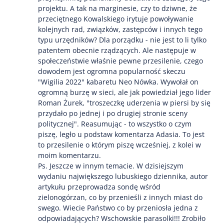
projektu. A tak na marginesie, czy to dziwne, że
przeciętnego Kowalskiego irytuje powoływanie
kolejnych rad, związków, zastępców i innych tego
typu urzędników? Dla porządku - nie jest to li tylko
patentem obecnie rządzących. Ale następuje w
społeczeństwie właśnie pewne przesilenie, czego
dowodem jest ogromna popularność skeczu
"Wigilia 2022" kabaretu Neo Nówka. Wywołał on
ogromną burzę w sieci, ale jak powiedział jego lider
Roman Żurek, "troszeczkę uderzenia w piersi by się
przydało po jednej i po drugiej stronie sceny
politycznej". Reasumując - to wszystko o czym
piszę, legło u podstaw komentarza Adasia. To jest
to przesilenie o którym piszę wcześniej, z kolei w
moim komentarzu.
Ps. Jeszcze w innym temacie. W dzisiejszym
wydaniu największego lubuskiego dziennika, autor
artykułu przeprowadza sondę wśród
zielonogórzan, co by przenieśli z innych miast do
swego. Wiecie Państwo co by przeniosła jedna z
odpowiadających? Wschowskie parasolki!!! Zrobiło