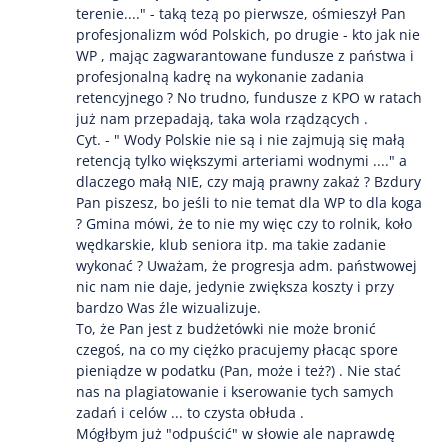
terenie...." - taką tezą po pierwsze, ośmieszył Pan
profesjonalizm wód Polskich, po drugie - kto jak nie
WP , mając zagwarantowane fundusze z państwa i
profesjonalną kadrę na wykonanie zadania
retencyjnego ? No trudno, fundusze z KPO w ratach
już nam przepadają, taka wola rządzących .
Cyt. - " Wody Polskie nie są i nie zajmują się małą
retencją tylko większymi arteriami wodnymi ...." a
dlaczego małą NIE, czy mają prawny zakaż ? Bzdury
Pan piszesz, bo jeśli to nie temat dla WP to dla koga
? Gmina mówi, że to nie my więc czy to rolnik, koło
wędkarskie, klub seniora itp. ma takie zadanie
wykonać ? Uważam, że progresja adm. państwowej
nic nam nie daje, jedynie zwiększa koszty i przy
bardzo Was źle wizualizuje.
To, że Pan jest z budżetówki nie może bronić
czegoś, na co my ciężko pracujemy płacąc spore
pieniądze w podatku (Pan, może i też?) . Nie stać
nas na plagiatowanie i kserowanie tych samych
zadań i celów ... to czysta obłuda .
Mógłbym już "odpuścić" w słowie ale naprawdę