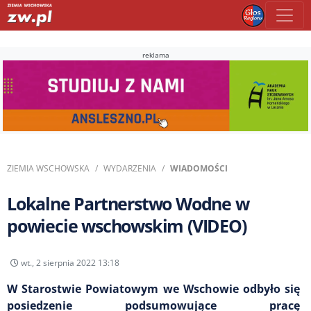
reklama
ZIEMIA WSCHOWSKA
WYDARZENIA
WIADOMOŚCI
Lokalne Partnerstwo Wodne w
powiecie wschowskim (VIDEO)
wt., 2 sierpnia 2022 13:18
W Starostwie Powiatowym we Wschowie odbyło się
posiedzenie podsumowujące pracę