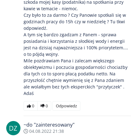
szkoda mojej kasy (podatnika) na spotkania przy
kawie w temacie - niemoc.
Czy było to za darmo ? Czy Panowie spotkali się w
godzinach pracy do 15h czy w niedzielę ? Tu tkwi
odpowiedź.
A tym się bardzo zgadzam z Panem - sprawa
posiadania i korzystania z słodkiej wody i energii
jest na dzisiaj najważniejsza i 100% priorytetem....
o to pójdą wojny.
Mile pozdrawiam Pana i zalecam większego
obiektywizmu i poczucia gospodarności chociażby
dla tych co to sporo płacą podatku netto. Na
przyszłość chętnie wymienię się z Pana zdaniem
ale wolałbym bez tych eksperckich "przytyczek" .
Adaś
0
0
Odpowiedz
~do "zainteresowany"
04.08.2022 21:38