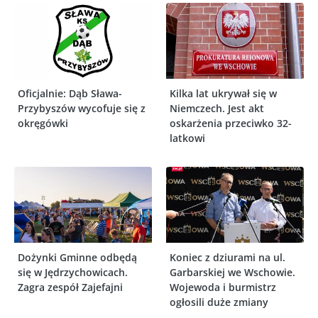
Oficjalnie: Dąb Sława-
Kilka lat ukrywał się w
Przybyszów wycofuje się z
Niemczech. Jest akt
okręgówki
oskarżenia przeciwko 32-
latkowi
Dożynki Gminne odbędą
Koniec z dziurami na ul.
się w Jędrzychowicach.
Garbarskiej we Wschowie.
Zagra zespół Zajefajni
Wojewoda i burmistrz
ogłosili duże zmiany