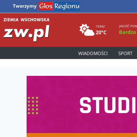
Tworzymy
JAKOŚĆ POW
TERAZ
Bardzo
20°C
WIADOMOŚCI
SPORT