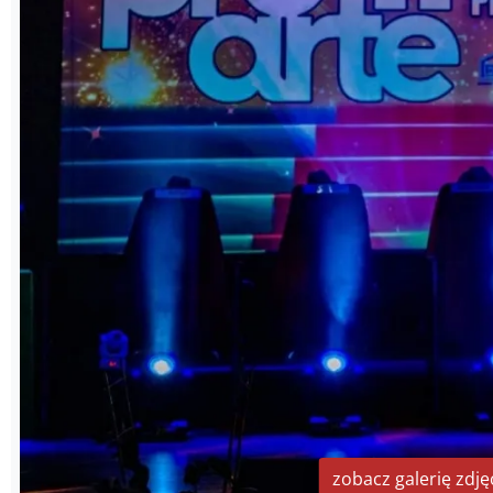
zobacz galerię zdję