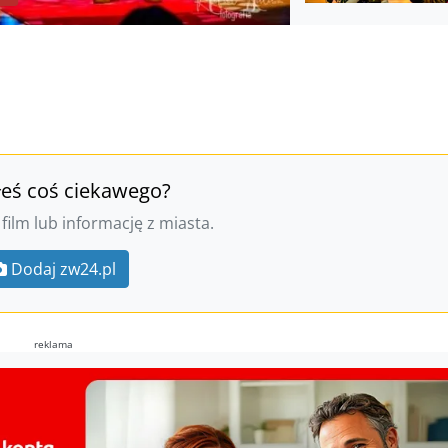
łeś coś ciekawego?
 film lub informację z miasta.
Dodaj zw24.pl
reklama