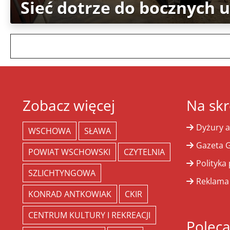
Sieć dotrze do bocznych u
Zobacz więcej
Na skr
Dyżury a
WSCHOWA
SŁAWA
Gazeta G
POWIAT WSCHOWSKI
CZYTELNIA
Polityka
SZLICHTYNGOWA
Reklama
KONRAD ANTKOWIAK
CKIR
CENTRUM KULTURY I REKREACJI
Polec