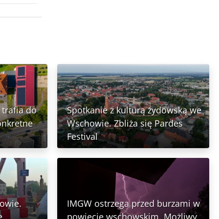
trafia do
Spotkanie z kulturą żydowską we
onkretne
Wschowie. Zbliża się Pardes
Festival
owie.
IMGW ostrzega przed burzami w
e
powiecie wschowskim. Możliwy