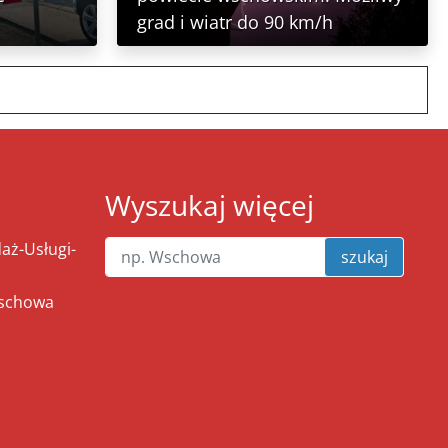
grad i wiatr do 90 km/h
Wyszukaj więcej
ż-Usługi-
szukaj
Wschowa