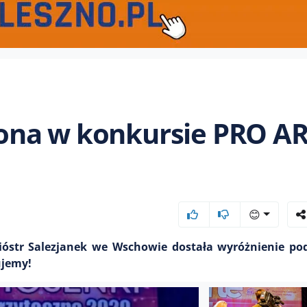
ona w konkursie PRO A
😊
Sióstr Salezjanek we Wschowie dostała wyróżnienie po
ujemy!