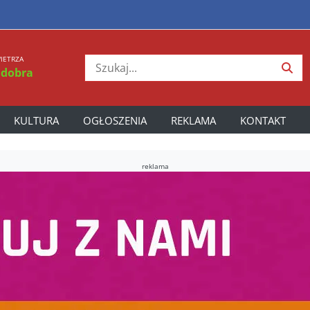
IETRZA
 dobra
KULTURA
OGŁOSZENIA
REKLAMA
KONTAKT
reklama