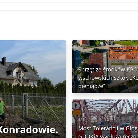
Sprzęt ze środków KPO 
wschowskich szkół. „K
pieniądze”
 Konradowie.
Most Tolerancji w Głog
GDDKiA wydłuża ręczn