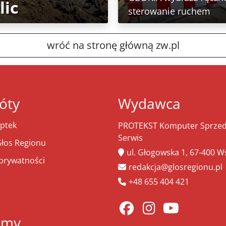
lic
sterowanie ruchem
wróć na stronę główną zw.pl
óty
Wydawca
ptek
PROTEKST Komputer Sprzeda
Serwis
łos Regionu
ul. Głogowska 1, 67-400 
 prywatności
redakcja@glosregionu.pl
+48 655 404 421
amy