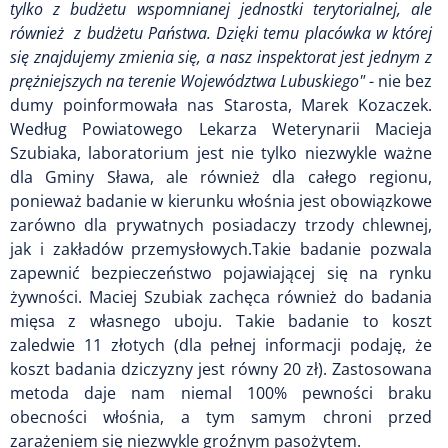
tylko z budżetu wspomnianej jednostki terytorialnej, ale
również z budżetu Państwa. Dzięki temu placówka w której
się znajdujemy zmienia się, a nasz inspektorat jest jednym z
prężniejszych na terenie Województwa Lubuskiego"
- nie bez
dumy poinformowała nas Starosta, Marek Kozaczek.
Według Powiatowego Lekarza Weterynarii Macieja
Szubiaka, laboratorium jest nie tylko niezwykle ważne
dla Gminy Sława, ale również dla całego regionu,
ponieważ badanie w kierunku włośnia jest obowiązkowe
zarówno dla prywatnych posiadaczy trzody chlewnej,
jak i zakładów przemysłowych.Takie badanie pozwala
zapewnić bezpieczeństwo pojawiającej się na rynku
żywności. Maciej Szubiak zachęca również do badania
mięsa z własnego uboju. Takie badanie to koszt
zaledwie 11 złotych (dla pełnej informacji podaję, że
koszt badania dziczyzny jest równy 20 zł). Zastosowana
metoda daje nam niemal 100% pewności braku
obecności włośnia, a tym samym chroni przed
zarażeniem się niezwykle groźnym pasożytem.