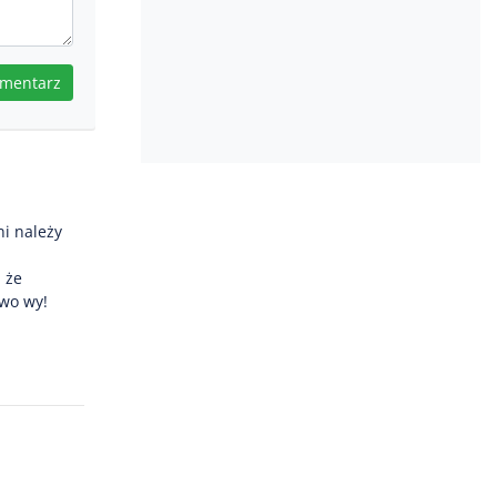
omentarz
i należy
, że
awo wy!