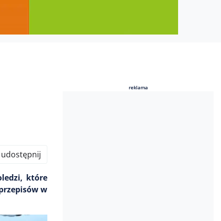
reklama
reklama
udostępnij
edzi, które
 przepisów w