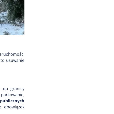
nieruchomości
 to usuwanie
h do granicy
 parkowanie,
 publicznych
e obowiązek