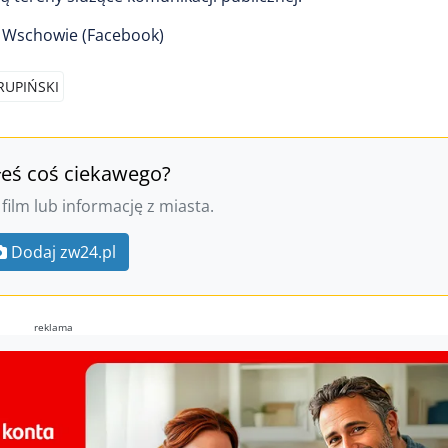
e Wschowie (Facebook)
RUPIŃSKI
łeś coś ciekawego?
 film lub informację z miasta.
Dodaj zw24.pl
reklama