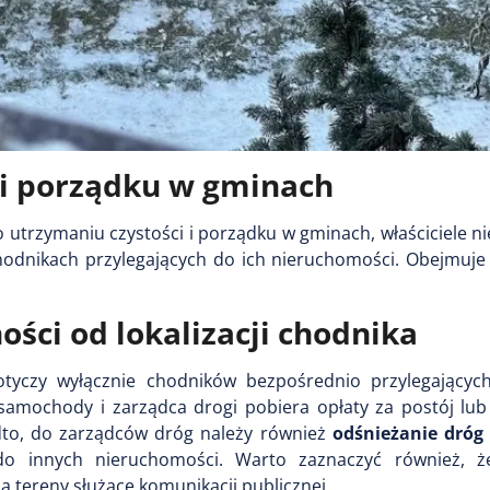
 i porządku w gminach
. o utrzymaniu czystości i porządku w gminach, właściciele 
odnikach przylegających do ich nieruchomości. Obejmuje
ści od lokalizacji chodnika
tyczy wyłącznie chodników bezpośrednio przylegającyc
samochody i zarządca drogi pobiera opłaty za postój lub
dto, do zarządców dróg należy również
odśnieżanie dróg
 do innych nieruchomości. Warto zaznaczyć również, ż
ą tereny służące komunikacji publicznej.