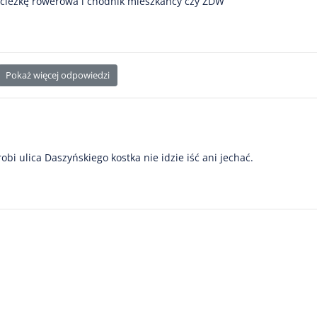
ścieżkę rowerowa i chodnik mieszkańcy czy ZDW
Pokaż więcej odpowiedzi
bi ulica Daszyńskiego kostka nie idzie iść ani jechać.