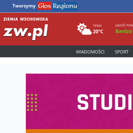
Tworzymy
JAKOŚĆ POW
TERAZ
Bardzo
20°C
WIADOMOŚCI
SPORT