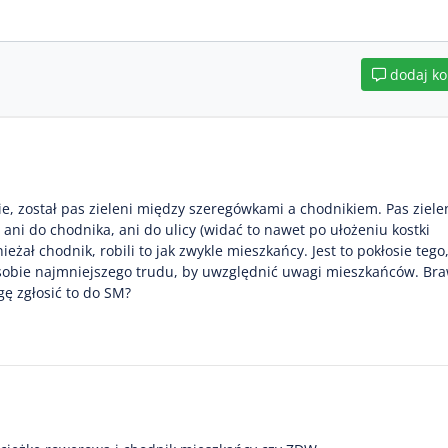
dodaj k
 został pas zieleni między szeregówkami a chodnikiem. Pas zielen
ani do chodnika, ani do ulicy (widać to nawet po ułożeniu kostki
żał chodnik, robili to jak zwykle mieszkańcy. Jest to pokłosie tego
ł sobie najmniejszego trudu, by uwzględnić uwagi mieszkańców. Br
ę zgłosić to do SM?