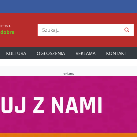
IETRZA
 dobra
KULTURA
OGŁOSZENIA
REKLAMA
KONTAKT
reklama