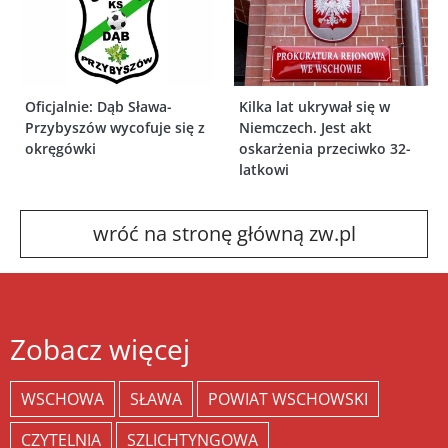
Oficjalnie: Dąb Sława-
Kilka lat ukrywał się w
Przybyszów wycofuje się z
Niemczech. Jest akt
okręgówki
oskarżenia przeciwko 32-
latkowi
wróć na stronę główną zw.pl
Zobacz więcej
WSCHOWA
SŁAWA
POWIAT WSCHOWSKI
CZYTELNIA
SZLICHTYNGOWA